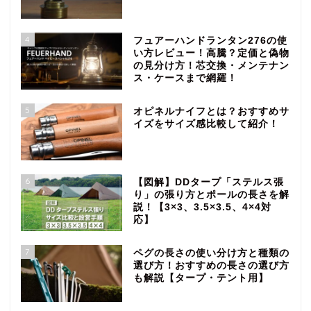
4
フュアーハンドランタン276の使
い方レビュー！高騰？定価と偽物
の見分け方！芯交換・メンテナン
ス・ケースまで網羅！
5
オピネルナイフとは？おすすめサ
イズをサイズ感比較して紹介！
6
【図解】DDタープ「ステルス張
り」の張り方とポールの長さを解
説！【3×3、3.5×3.5、4×4対
応】
7
ペグの長さの使い分け方と種類の
選び方！おすすめの長さの選び方
も解説【タープ・テント用】