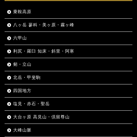
乗鞍高原
八ヶ岳 蓼科・美ヶ原・霧ヶ峰
六甲山
利尻・羅臼 知床・斜里・阿寒
剱・立山
北岳・甲斐駒
四国地方
塩見・赤石・聖岳
大台ヶ原 高見山・倶留尊山
大峰山脈