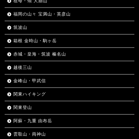
祖母・傾 大崩山
福岡の山々 宝満山・英彦山
筑波山
箱根 金時山・駒ヶ岳
赤城・皇海・筑波 榛名山
越後三山
金峰山・甲武信
関東ハイキング
関東登山
阿蘇・九重 由布岳
雲取山・両神山