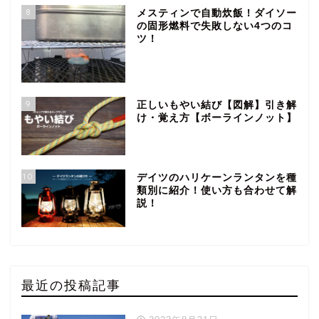
8
メスティンで自動炊飯！ダイソー
の固形燃料で失敗しない4つのコ
ツ！
9
正しいもやい結び【図解】引き解
け・覚え方【ボーラインノット】
10
デイツのハリケーンランタンを種
類別に紹介！使い方も合わせて解
説！
最近の投稿記事