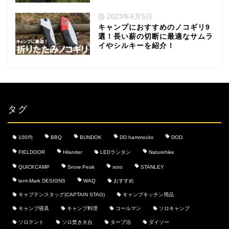
2023年6月5日
キャンプにおすすめのノコギリ9
選！長い薪の切断に最適なサムラ
イやシルキーを紹介！
タグ
100均
BBQ
BUNDOK
DD hammocks
DOD
FIELDOOR
Hilander
LEDランタン
Naturehike
QUICKCAMP
Snow Peak
soto
STANLEY
tent-Mark DESIGNS
WAQ
おすすめ
キャプテンスタッグ(CAPTAIN STAG)
キャンプキッチン用品
キャンプ寝具
キャンプ料理
コールマン
ソロキャンプ
ソロテント
ソロ焚き火台
タープ泊
ダイソー