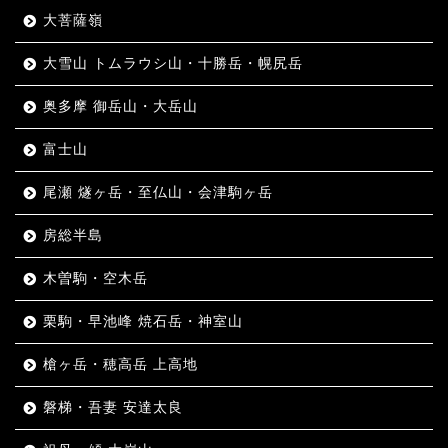
大菩薩嶺
大雪山 トムラウシ山・十勝岳・幌尻岳
奥多摩 御岳山・大岳山
富士山
尾瀬 燧ヶ岳・至仏山・会津駒ヶ岳
房総半島
木曽駒・空木岳
栗駒・早池峰 焼石岳・神室山
槍ヶ岳・穂高岳 上高地
磐梯・吾妻 安達太良