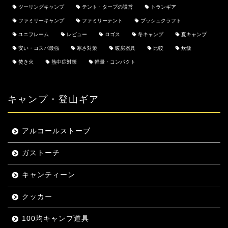
ツーリングキャンプ
テント・タープの設営
トランギア
ファミリーキャンプ
ファミリーテント
ブッシュクラフト
ユニフレーム
レビュー
ロゴス
冬キャンプ
夏キャンプ
安い・コスパ最強
寒さ対策
暖房器具
比較
炊飯
焚き火
熱中症対策
軽量・コンパクト
キャンプ・登山ギア
アルコールストーブ
ガストーチ
キャンティーン
クッカー
100均キャンプ道具