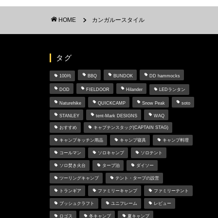
HOME
カンガルースタイル
タグ
100均
BBQ
BUNDOK
DD hammocks
DOD
FIELDOOR
Hilander
LEDランタン
Naturehike
QUICKCAMP
Snow Peak
soto
STANLEY
tent-Mark DESIGNS
WAQ
おすすめ
キャプテンスタッグ(CAPTAIN STAG)
キャンプキッチン用品
キャンプ寝具
キャンプ料理
コールマン
ソロキャンプ
ソロテント
ソロ焚き火台
タープ泊
ダイソー
ツーリングキャンプ
テント・タープの設営
トランギア
ファミリーキャンプ
ファミリーテント
ブッシュクラフト
ユニフレーム
レビュー
ロゴス
冬キャンプ
夏キャンプ