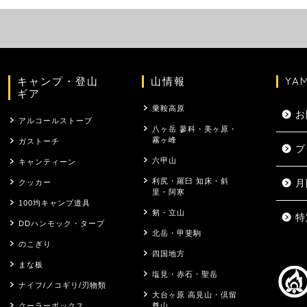
キャンプ・登山
山情報
YA
ギア
乗鞍高原
お
アルコールストーブ
八ヶ岳 蓼科・美ヶ原・
霧ヶ峰
ガストーチ
プ
六甲山
キャンティーン
利尻・羅臼 知床・斜
クッカー
月
里・阿寒
100均キャンプ道具
剱・立山
特
DDハンモック・タープ
北岳・甲斐駒
のこぎり
四国地方
まな板
塩見・赤石・聖岳
ナイフ/ノコギリ/刃物類
大台ヶ原 高見山・倶留
クーラーボックス
尊山