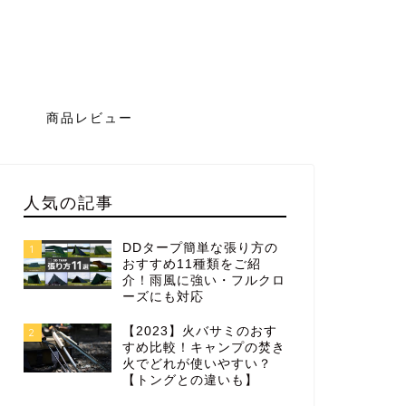
グ
商品レビュー
人気の記事
DDタープ簡単な張り方の
1
おすすめ11種類をご紹
介！雨風に強い・フルクロ
ーズにも対応
【2023】火バサミのおす
2
すめ比較！キャンプの焚き
火でどれが使いやすい？
【トングとの違いも】