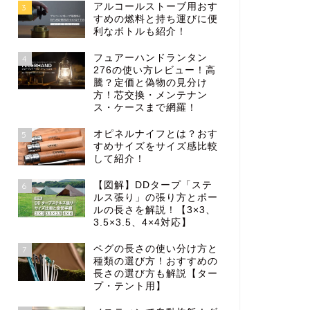
アルコールストーブ用おす
3
すめの燃料と持ち運びに便
利なボトルも紹介！
フュアーハンドランタン
4
276の使い方レビュー！高
騰？定価と偽物の見分け
方！芯交換・メンテナン
ス・ケースまで網羅！
オピネルナイフとは？おす
5
すめサイズをサイズ感比較
して紹介！
【図解】DDタープ「ステ
6
ルス張り」の張り方とポー
ルの長さを解説！【3×3、
3.5×3.5、4×4対応】
ペグの長さの使い分け方と
7
種類の選び方！おすすめの
長さの選び方も解説【ター
プ・テント用】