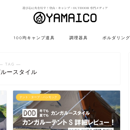
100均キャンプ道具
調理器具
ボルダリン
― TAG ―
ガルースタイル
テント・タープ・ハンモック