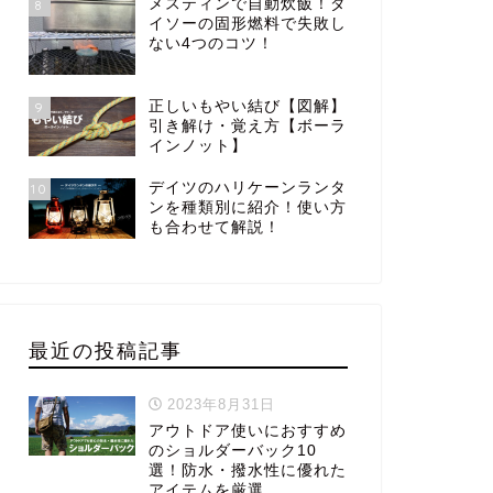
メスティンで自動炊飯！ダ
8
イソーの固形燃料で失敗し
ない4つのコツ！
正しいもやい結び【図解】
9
引き解け・覚え方【ボーラ
インノット】
デイツのハリケーンランタ
10
ンを種類別に紹介！使い方
も合わせて解説！
最近の投稿記事
2023年8月31日
アウトドア使いにおすすめ
のショルダーバック10
選！防水・撥水性に優れた
アイテムを厳選。