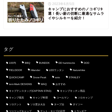
2023年6月5日
キャンプにおすすめのノコギリ9
選！長い薪の切断に最適なサムラ
イやシルキーを紹介！
タグ
100均
BBQ
BUNDOK
DD hammocks
DOD
FIELDOOR
Hilander
LEDランタン
Naturehike
QUICKCAMP
Snow Peak
soto
STANLEY
tent-Mark DESIGNS
WAQ
おすすめ
キャプテンスタッグ(CAPTAIN STAG)
キャンプキッチン用品
キャンプ寝具
キャンプ料理
コールマン
ソロキャンプ
ソロテント
ソロ焚き火台
タープ泊
ダイソー
ツーリングキャンプ
テント・タープの設営
トランギア