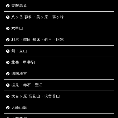
乗鞍高原
八ヶ岳 蓼科・美ヶ原・霧ヶ峰
六甲山
利尻・羅臼 知床・斜里・阿寒
剱・立山
北岳・甲斐駒
四国地方
塩見・赤石・聖岳
大台ヶ原 高見山・倶留尊山
大峰山脈