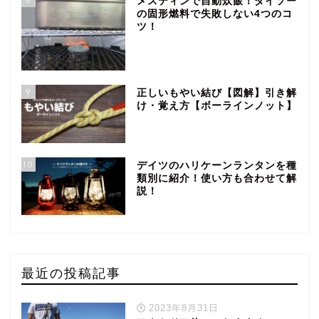
メスティンで自動炊飯！ダイソー
の固形燃料で失敗しない4つのコ
ツ！
9
正しいもやい結び【図解】引き解
け・覚え方【ボーラインノット】
10
デイツのハリケーンランタンを種
類別に紹介！使い方も合わせて解
説！
最近の投稿記事
2023年8月31日