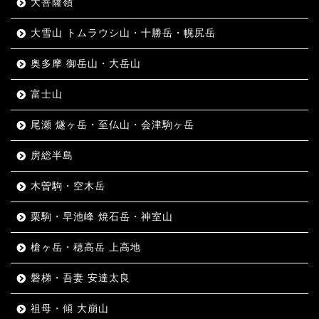
大菩薩嶺
大雪山 トムラウシ山・十勝岳・幌尻岳
奥多摩 御岳山・大岳山
富士山
尾瀬 燧ヶ岳・至仏山・会津駒ヶ岳
房総半島
木曽駒・空木岳
栗駒・早池峰 焼石岳・神室山
槍ヶ岳・穂高岳 上高地
磐梯・吾妻 安達太良
祖母・傾 大崩山