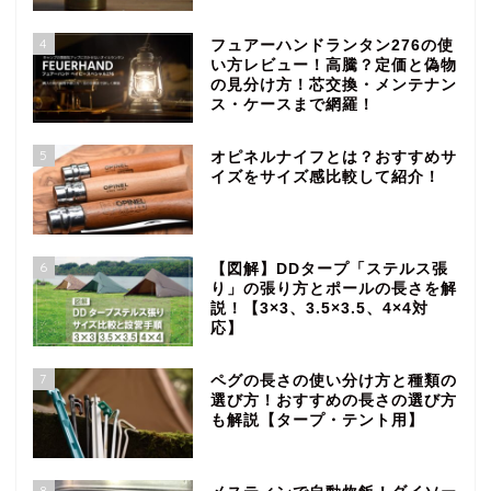
4
フュアーハンドランタン276の使
い方レビュー！高騰？定価と偽物
の見分け方！芯交換・メンテナン
ス・ケースまで網羅！
5
オピネルナイフとは？おすすめサ
イズをサイズ感比較して紹介！
6
【図解】DDタープ「ステルス張
り」の張り方とポールの長さを解
説！【3×3、3.5×3.5、4×4対
応】
7
ペグの長さの使い分け方と種類の
選び方！おすすめの長さの選び方
も解説【タープ・テント用】
8