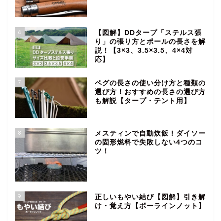
6
【図解】DDタープ「ステルス張
り」の張り方とポールの長さを解
説！【3×3、3.5×3.5、4×4対
応】
7
ペグの長さの使い分け方と種類の
選び方！おすすめの長さの選び方
も解説【タープ・テント用】
8
メスティンで自動炊飯！ダイソー
の固形燃料で失敗しない4つのコ
ツ！
9
正しいもやい結び【図解】引き解
け・覚え方【ボーラインノット】