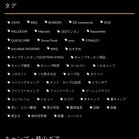
タグ
100均
BBQ
BUNDOK
DD hammocks
DOD
FIELDOOR
Hilander
LEDランタン
Naturehike
QUICKCAMP
Snow Peak
soto
STANLEY
tent-Mark DESIGNS
WAQ
おすすめ
キャプテンスタッグ(CAPTAIN STAG)
キャンプキッチン用品
キャンプ寝具
キャンプ料理
コールマン
ソロキャンプ
ソロテント
ソロ焚き火台
タープ泊
ダイソー
ツーリングキャンプ
テント・タープの設営
トランギア
ファミリーキャンプ
ファミリーテント
ブッシュクラフト
ユニフレーム
レビュー
ロゴス
冬キャンプ
夏キャンプ
安い・コスパ最強
寒さ対策
暖房器具
比較
炊飯
焚き火
熱中症対策
軽量・コンパクト
キャンプ・登山ギア