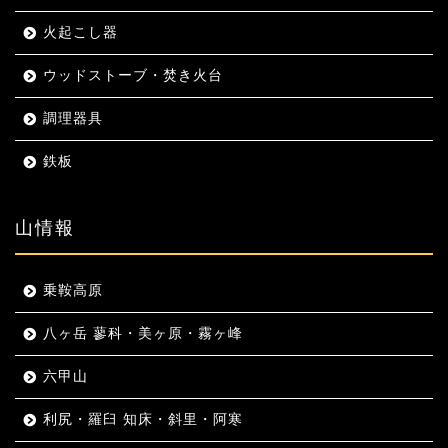
火起こし器
ウッドストーブ・焚き火台
調理器具
鉄板
山情報
乗鞍高原
八ヶ岳 蓼科・美ヶ原・霧ヶ峰
六甲山
利尻・羅臼 知床・斜里・阿寒