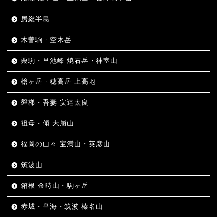
房総半島
木曽駒・空木岳
栗駒・早池峰 焼石岳・神室山
槍ヶ岳・穂高岳 上高地
磐梯・吾妻 安達太良
祖母・傾 大崩山
福岡の山々 宝満山・英彦山
筑波山
箱根 金時山・駒ヶ岳
赤城・皇海・筑波 榛名山