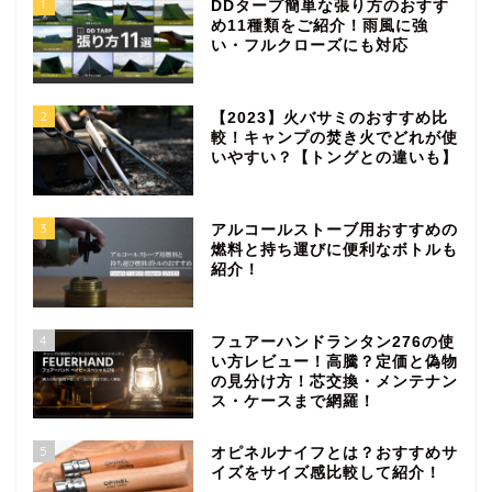
1
DDタープ簡単な張り方のおすす
め11種類をご紹介！雨風に強
い・フルクローズにも対応
2
【2023】火バサミのおすすめ比
較！キャンプの焚き火でどれが使
いやすい？【トングとの違いも】
3
アルコールストーブ用おすすめの
燃料と持ち運びに便利なボトルも
紹介！
4
フュアーハンドランタン276の使
い方レビュー！高騰？定価と偽物
の見分け方！芯交換・メンテナン
ス・ケースまで網羅！
5
オピネルナイフとは？おすすめサ
イズをサイズ感比較して紹介！