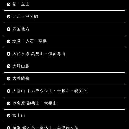
剱・立山
北岳・甲斐駒
四国地方
塩見・赤石・聖岳
大台ヶ原 高見山・倶留尊山
大峰山脈
大菩薩嶺
大雪山 トムラウシ山・十勝岳・幌尻岳
奥多摩 御岳山・大岳山
富士山
尾瀬 燧ヶ岳・至仏山・会津駒ヶ岳