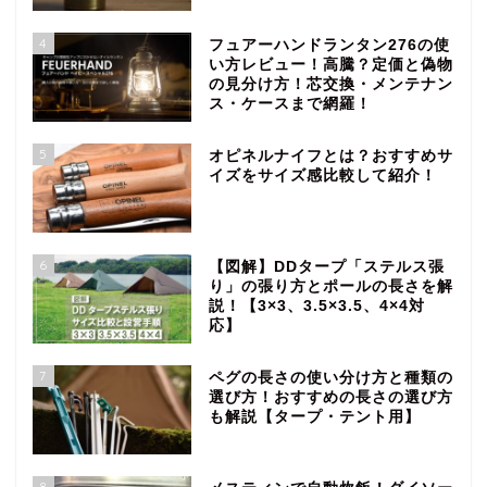
4
フュアーハンドランタン276の使
い方レビュー！高騰？定価と偽物
の見分け方！芯交換・メンテナン
ス・ケースまで網羅！
5
オピネルナイフとは？おすすめサ
イズをサイズ感比較して紹介！
6
【図解】DDタープ「ステルス張
り」の張り方とポールの長さを解
説！【3×3、3.5×3.5、4×4対
応】
7
ペグの長さの使い分け方と種類の
選び方！おすすめの長さの選び方
も解説【タープ・テント用】
8