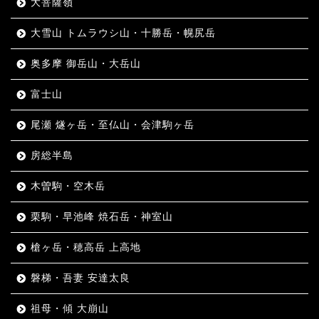
大菩薩嶺
大雪山 トムラウシ山・十勝岳・幌尻岳
奥多摩 御岳山・大岳山
富士山
尾瀬 燧ヶ岳・至仏山・会津駒ヶ岳
房総半島
木曽駒・空木岳
栗駒・早池峰 焼石岳・神室山
槍ヶ岳・穂高岳 上高地
磐梯・吾妻 安達太良
祖母・傾 大崩山