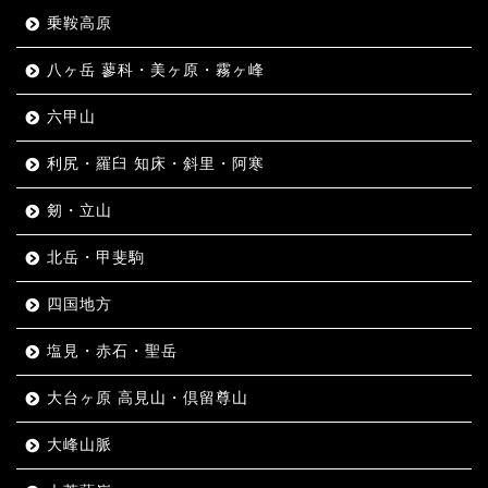
乗鞍高原
八ヶ岳 蓼科・美ヶ原・霧ヶ峰
六甲山
利尻・羅臼 知床・斜里・阿寒
剱・立山
北岳・甲斐駒
四国地方
塩見・赤石・聖岳
大台ヶ原 高見山・倶留尊山
大峰山脈