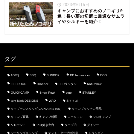
2023年6月5日
キャンプにおすすめのノコギリ9
選！長い薪の切断に最適なサムラ
イやシルキーを紹介！
タグ
100均
BBQ
BUNDOK
DD hammocks
DOD
FIELDOOR
Hilander
LEDランタン
Naturehike
QUICKCAMP
Snow Peak
soto
STANLEY
tent-Mark DESIGNS
WAQ
おすすめ
キャプテンスタッグ(CAPTAIN STAG)
キャンプキッチン用品
キャンプ寝具
キャンプ料理
コールマン
ソロキャンプ
ソロテント
ソロ焚き火台
タープ泊
ダイソー
ツーリングキャンプ
テント・タープの設営
トランギア