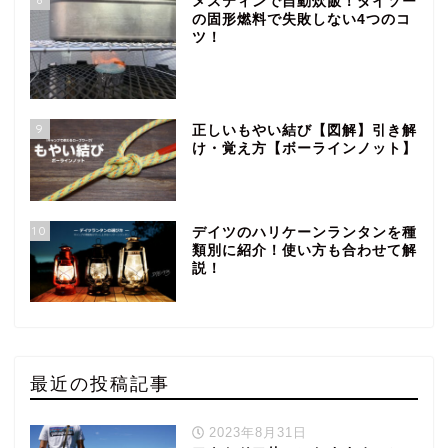
メスティンで自動炊飯！ダイソー
の固形燃料で失敗しない4つのコ
ツ！
9
正しいもやい結び【図解】引き解
け・覚え方【ボーラインノット】
10
デイツのハリケーンランタンを種
類別に紹介！使い方も合わせて解
説！
最近の投稿記事
2023年8月31日