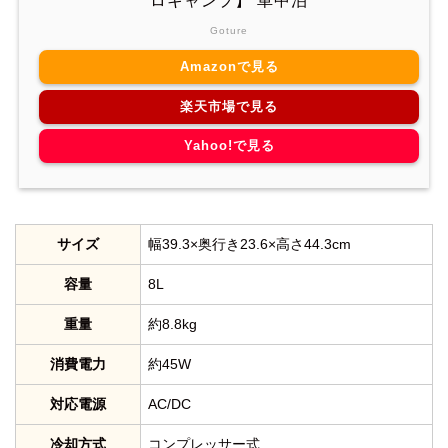
ロキャンプ】 車中泊
Goture
Amazonで見る
楽天市場で見る
Yahoo!で見る
サイズ
幅39.3×奥行き23.6×高さ44.3cm
容量
8L
重量
約8.8kg
消費電力
約45W
対応電源
AC/DC
冷却方式
コンプレッサー式