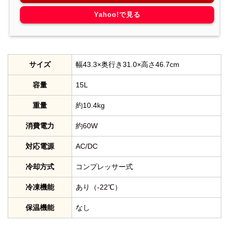
Yahoo!で見る
サイズ
幅43.3×奥行き31.0×高さ46.7cm
容量
15L
重量
約10.4kg
消費電力
約60W
対応電源
AC/DC
冷却方式
コンプレッサー式
冷凍機能
あり（-22℃）
保温機能
なし