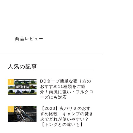
グ
商品レビュー
人気の記事
DDタープ簡単な張り方の
1
おすすめ11種類をご紹
介！雨風に強い・フルクロ
ーズにも対応
【2023】火バサミのおす
2
すめ比較！キャンプの焚き
火でどれが使いやすい？
【トングとの違いも】