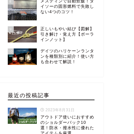
メスティンで自動炊飯！ダ
8
イソーの固形燃料で失敗し
ない4つのコツ！
正しいもやい結び【図解】
9
引き解け・覚え方【ボーラ
インノット】
デイツのハリケーンランタ
10
ンを種類別に紹介！使い方
も合わせて解説！
最近の投稿記事
2023年8月31日
アウトドア使いにおすすめ
のショルダーバック10
選！防水・撥水性に優れた
アイテムを厳選。