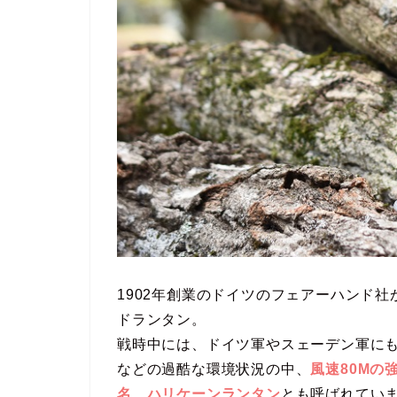
1902年創業のドイツのフェアーハンド社
ドランタン。
戦時中には、ドイツ軍やスェーデン軍に
などの過酷な環境状況の中、
風速80Mの
名、ハリケーンランタン
とも呼ばれてい