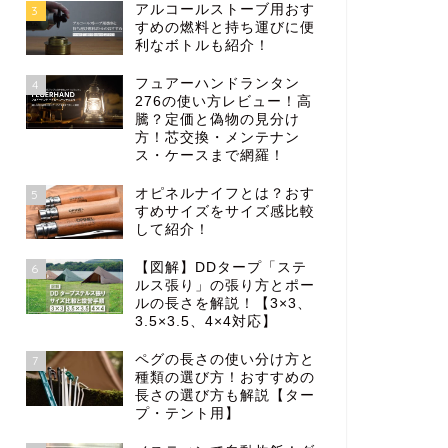
アルコールストーブ用おす
3
すめの燃料と持ち運びに便
利なボトルも紹介！
フュアーハンドランタン
4
276の使い方レビュー！高
騰？定価と偽物の見分け
方！芯交換・メンテナン
ス・ケースまで網羅！
オピネルナイフとは？おす
5
すめサイズをサイズ感比較
して紹介！
【図解】DDタープ「ステ
6
ルス張り」の張り方とポー
ルの長さを解説！【3×3、
3.5×3.5、4×4対応】
ペグの長さの使い分け方と
7
種類の選び方！おすすめの
長さの選び方も解説【ター
プ・テント用】