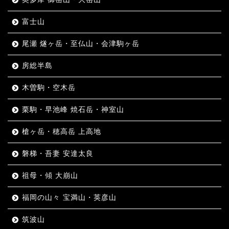
富士山
尾瀬 燧ヶ岳・至仏山・会津駒ヶ岳
房総半島
木曽駒・空木岳
栗駒・早池峰 焼石岳・神室山
槍ヶ岳・穂高岳 上高地
磐梯・吾妻 安達太良
祖母・傾 大崩山
福岡の山々 宝満山・英彦山
筑波山