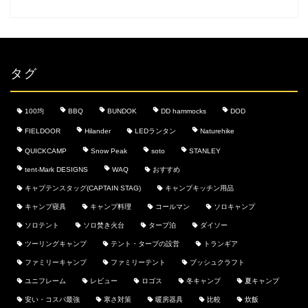
タグ
100均
BBQ
BUNDOK
DD hammocks
DOD
FIELDOOR
Hilander
LEDランタン
Naturehike
QUICKCAMP
Snow Peak
soto
STANLEY
tent-Mark DESIGNS
WAQ
おすすめ
キャプテンスタッグ(CAPTAIN STAG)
キャンプキッチン用品
キャンプ寝具
キャンプ料理
コールマン
ソロキャンプ
ソロテント
ソロ焚き火台
タープ泊
ダイソー
ツーリングキャンプ
テント・タープの設営
トランギア
ファミリーキャンプ
ファミリーテント
ブッシュクラフト
ユニフレーム
レビュー
ロゴス
冬キャンプ
夏キャンプ
安い・コスパ最強
寒さ対策
暖房器具
比較
炊飯