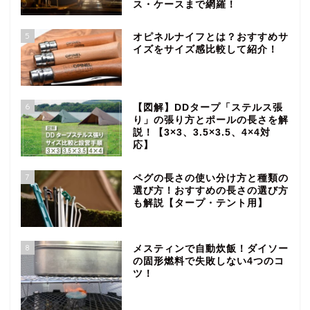
ス・ケースまで網羅！
5
オピネルナイフとは？おすすめサ
イズをサイズ感比較して紹介！
6
【図解】DDタープ「ステルス張
り」の張り方とポールの長さを解
説！【3×3、3.5×3.5、4×4対
応】
7
ペグの長さの使い分け方と種類の
選び方！おすすめの長さの選び方
も解説【タープ・テント用】
8
メスティンで自動炊飯！ダイソー
の固形燃料で失敗しない4つのコ
ツ！