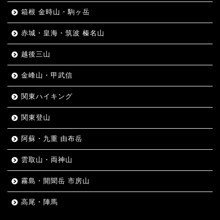
箱根 金時山・駒ヶ岳
赤城・皇海・筑波 榛名山
越後三山
金峰山・甲武信
関東ハイキング
関東登山
阿蘇・九重 由布岳
雲取山・両神山
霧島・開聞岳 市房山
高尾・陣馬