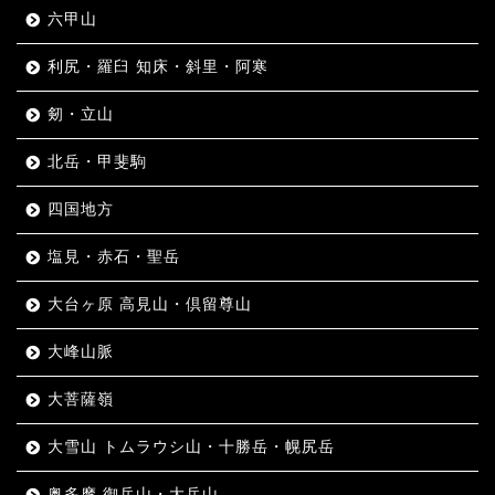
六甲山
利尻・羅臼 知床・斜里・阿寒
剱・立山
北岳・甲斐駒
四国地方
塩見・赤石・聖岳
大台ヶ原 高見山・倶留尊山
大峰山脈
大菩薩嶺
大雪山 トムラウシ山・十勝岳・幌尻岳
奥多摩 御岳山・大岳山