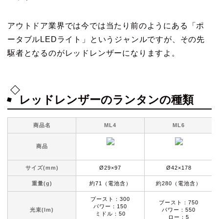
アウトドア業界では今では当たり前のようにある「ポ
ータブルLEDライト」というジャンルですが、その先
駆者となるのがレッドレンザーになりますよ。
レッドレンザーのランタンの種類
商品名
ML4
ML6
商品
サイズ(mm)
Ø29×97
Ø42×178
重量(g)
約71（電池含）
約280（電池含）
ブースト：300
ブースト：750
パワー：150
光束(lm)
パワー：550
ミドル：50
ロー：5