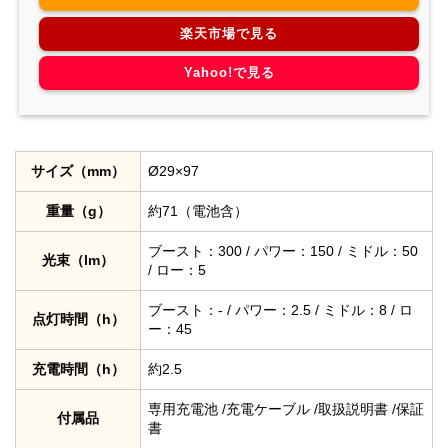
楽天市場で見る
Yahoo!で見る
サイズ（mm）
Ø29×97
重量（g）
約71（電池含）
ブースト：300 / パワー：150 / ミドル：50
光束（lm）
/ ロー：5
ブースト：- / パワー：2.5 / ミドル：8 / ロ
点灯時間（h）
ー：45
充電時間（h）
約2.5
専用充電池 /充電ケーブル /取扱説明書 /保証
付属品
書