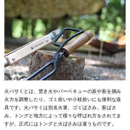
火バサミとは、焚き火やバーベキューの炭や薪を掴み
火力を調整したり、ゴミ拾いや小枝拾いにも便利な道
具です。火バサミは別名火箸、ゴミばさみ、薪ばさ
み、トングと地方によって様々な呼ばれ方をされてま
すが、正式にはトングと火ばさみは違うものです。