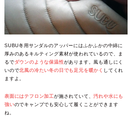
SUBU冬用サンダルのアッパーにはふかふかの中綿に
厚みのあるキルティング素材が使われているので、ま
るで
ダウンのような保温性
があります。風も通しにく
いので
北風の冷たい冬の日でも足元を暖かく
してくれ
ますよ。
表面にはテフロン加工
が施されていて、
汚れや水にも
強い
のでキャンプでも安心して履くことができます
ね。