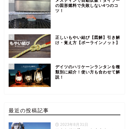
メスティンで自動炊飯！ダイソー
の固形燃料で失敗しない4つのコ
ツ！
9
正しいもやい結び【図解】引き解
け・覚え方【ボーラインノット】
10
デイツのハリケーンランタンを種
類別に紹介！使い方も合わせて解
説！
最近の投稿記事
2023年8月31日