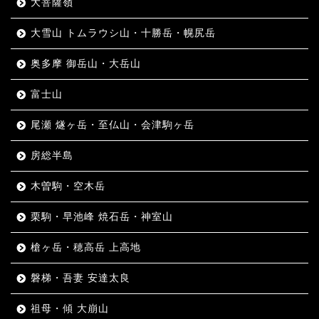
大菩薩嶺
大雪山 トムラウシ山・十勝岳・幌尻岳
奥多摩 御岳山・大岳山
富士山
尾瀬 燧ヶ岳・至仏山・会津駒ヶ岳
房総半島
木曽駒・空木岳
栗駒・早池峰 焼石岳・神室山
槍ヶ岳・穂高岳 上高地
磐梯・吾妻 安達太良
祖母・傾 大崩山