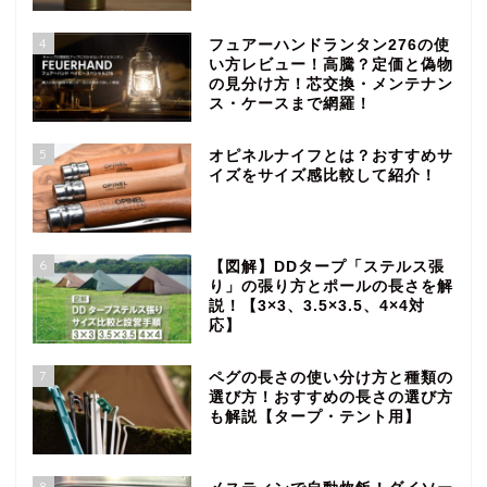
4
フュアーハンドランタン276の使
い方レビュー！高騰？定価と偽物
の見分け方！芯交換・メンテナン
ス・ケースまで網羅！
5
オピネルナイフとは？おすすめサ
イズをサイズ感比較して紹介！
6
【図解】DDタープ「ステルス張
り」の張り方とポールの長さを解
説！【3×3、3.5×3.5、4×4対
応】
7
ペグの長さの使い分け方と種類の
選び方！おすすめの長さの選び方
も解説【タープ・テント用】
8