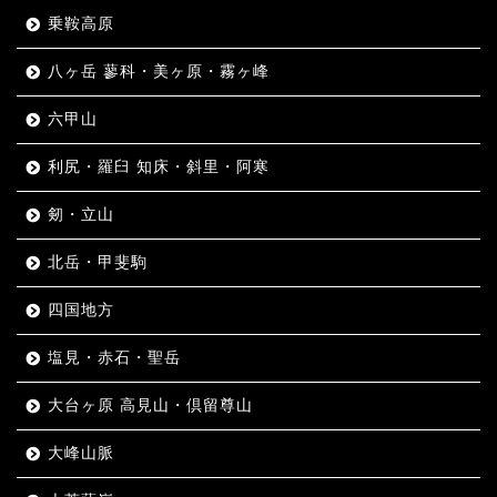
乗鞍高原
八ヶ岳 蓼科・美ヶ原・霧ヶ峰
六甲山
利尻・羅臼 知床・斜里・阿寒
剱・立山
北岳・甲斐駒
四国地方
塩見・赤石・聖岳
大台ヶ原 高見山・倶留尊山
大峰山脈