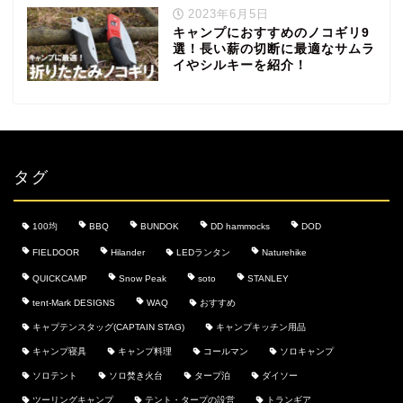
2023年6月5日
キャンプにおすすめのノコギリ9
選！長い薪の切断に最適なサムラ
イやシルキーを紹介！
タグ
100均
BBQ
BUNDOK
DD hammocks
DOD
FIELDOOR
Hilander
LEDランタン
Naturehike
QUICKCAMP
Snow Peak
soto
STANLEY
tent-Mark DESIGNS
WAQ
おすすめ
キャプテンスタッグ(CAPTAIN STAG)
キャンプキッチン用品
キャンプ寝具
キャンプ料理
コールマン
ソロキャンプ
ソロテント
ソロ焚き火台
タープ泊
ダイソー
ツーリングキャンプ
テント・タープの設営
トランギア