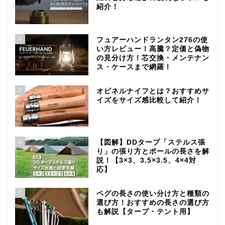
紹介！
4
フュアーハンドランタン276の使
い方レビュー！高騰？定価と偽物
の見分け方！芯交換・メンテナン
ス・ケースまで網羅！
5
オピネルナイフとは？おすすめサ
イズをサイズ感比較して紹介！
6
【図解】DDタープ「ステルス張
り」の張り方とポールの長さを解
説！【3×3、3.5×3.5、4×4対
応】
7
ペグの長さの使い分け方と種類の
選び方！おすすめの長さの選び方
も解説【タープ・テント用】