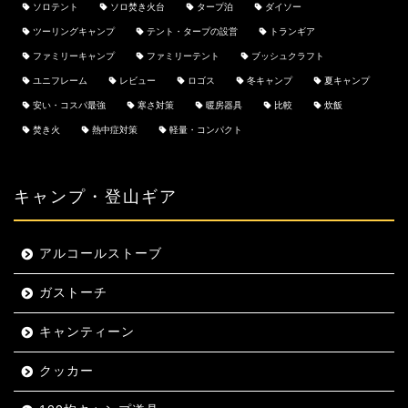
ソロテント
ソロ焚き火台
タープ泊
ダイソー
ツーリングキャンプ
テント・タープの設営
トランギア
ファミリーキャンプ
ファミリーテント
ブッシュクラフト
ユニフレーム
レビュー
ロゴス
冬キャンプ
夏キャンプ
安い・コスパ最強
寒さ対策
暖房器具
比較
炊飯
焚き火
熱中症対策
軽量・コンパクト
キャンプ・登山ギア
アルコールストーブ
ガストーチ
キャンティーン
クッカー