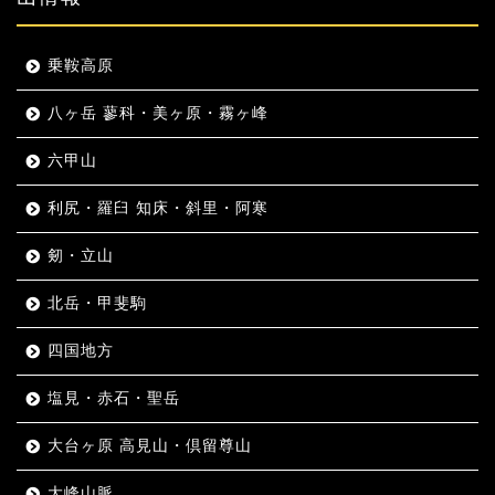
乗鞍高原
八ヶ岳 蓼科・美ヶ原・霧ヶ峰
六甲山
利尻・羅臼 知床・斜里・阿寒
剱・立山
北岳・甲斐駒
四国地方
塩見・赤石・聖岳
大台ヶ原 高見山・倶留尊山
大峰山脈