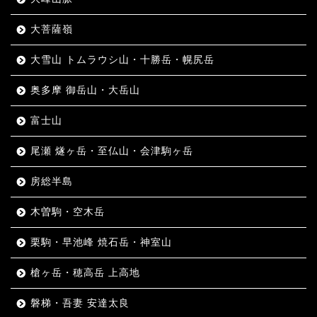
大菩薩嶺
大雪山 トムラウシ山・十勝岳・幌尻岳
奥多摩 御岳山・大岳山
富士山
尾瀬 燧ヶ岳・至仏山・会津駒ヶ岳
房総半島
木曽駒・空木岳
栗駒・早池峰 焼石岳・神室山
槍ヶ岳・穂高岳 上高地
磐梯・吾妻 安達太良