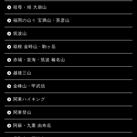
祖母・傾 大崩山
福岡の山々 宝満山・英彦山
筑波山
箱根 金時山・駒ヶ岳
赤城・皇海・筑波 榛名山
越後三山
金峰山・甲武信
関東ハイキング
関東登山
阿蘇・九重 由布岳