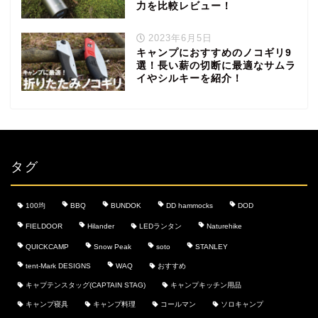
力を比較レビュー！
2023年6月5日
キャンプにおすすめのノコギリ9
選！長い薪の切断に最適なサムラ
イやシルキーを紹介！
タグ
100均
BBQ
BUNDOK
DD hammocks
DOD
FIELDOOR
Hilander
LEDランタン
Naturehike
QUICKCAMP
Snow Peak
soto
STANLEY
tent-Mark DESIGNS
WAQ
おすすめ
キャプテンスタッグ(CAPTAIN STAG)
キャンプキッチン用品
キャンプ寝具
キャンプ料理
コールマン
ソロキャンプ