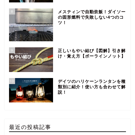
8
メスティンで自動炊飯！ダイソー
の固形燃料で失敗しない4つのコ
ツ！
9
正しいもやい結び【図解】引き解
け・覚え方【ボーラインノット】
10
デイツのハリケーンランタンを種
類別に紹介！使い方も合わせて解
説！
最近の投稿記事