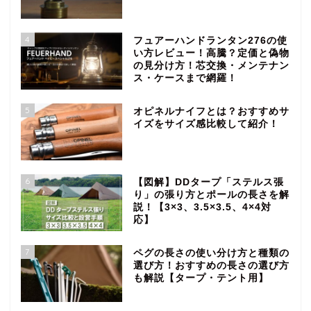
4
フュアーハンドランタン276の使
い方レビュー！高騰？定価と偽物
の見分け方！芯交換・メンテナン
ス・ケースまで網羅！
5
オピネルナイフとは？おすすめサ
イズをサイズ感比較して紹介！
6
【図解】DDタープ「ステルス張
り」の張り方とポールの長さを解
説！【3×3、3.5×3.5、4×4対
応】
7
ペグの長さの使い分け方と種類の
選び方！おすすめの長さの選び方
も解説【タープ・テント用】