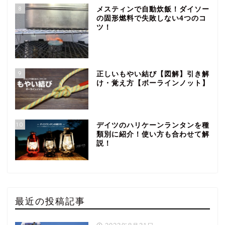
8
メスティンで自動炊飯！ダイソー
の固形燃料で失敗しない4つのコ
ツ！
9
正しいもやい結び【図解】引き解
け・覚え方【ボーラインノット】
10
デイツのハリケーンランタンを種
類別に紹介！使い方も合わせて解
説！
最近の投稿記事