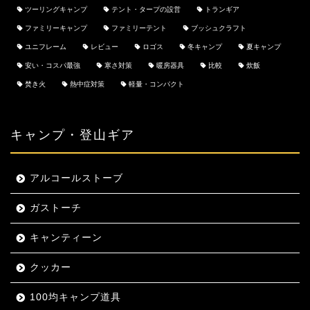
ツーリングキャンプ
テント・タープの設営
トランギア
ファミリーキャンプ
ファミリーテント
ブッシュクラフト
ユニフレーム
レビュー
ロゴス
冬キャンプ
夏キャンプ
安い・コスパ最強
寒さ対策
暖房器具
比較
炊飯
焚き火
熱中症対策
軽量・コンパクト
キャンプ・登山ギア
アルコールストーブ
ガストーチ
キャンティーン
クッカー
100均キャンプ道具