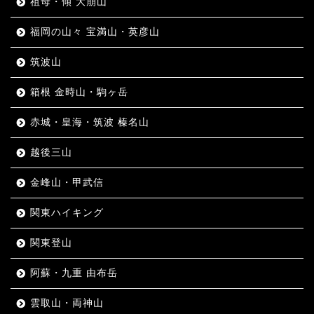
祖母・傾 大崩山
福岡の山々 宝満山・英彦山
筑波山
箱根 金時山・駒ヶ岳
赤城・皇海・筑波 榛名山
越後三山
金峰山・甲武信
関東ハイキング
関東登山
阿蘇・九重 由布岳
雲取山・両神山