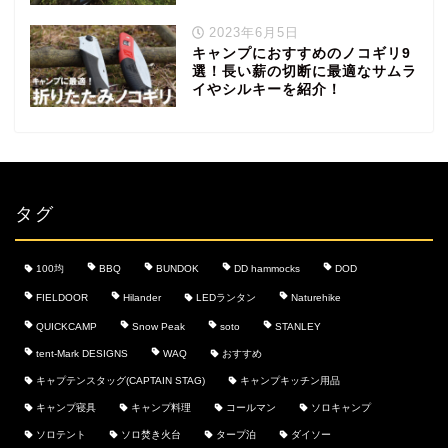
2023年6月5日
キャンプにおすすめのノコギリ9
選！長い薪の切断に最適なサムラ
イやシルキーを紹介！
タグ
100均
BBQ
BUNDOK
DD hammocks
DOD
FIELDOOR
Hilander
LEDランタン
Naturehike
QUICKCAMP
Snow Peak
soto
STANLEY
tent-Mark DESIGNS
WAQ
おすすめ
キャプテンスタッグ(CAPTAIN STAG)
キャンプキッチン用品
キャンプ寝具
キャンプ料理
コールマン
ソロキャンプ
ソロテント
ソロ焚き火台
タープ泊
ダイソー