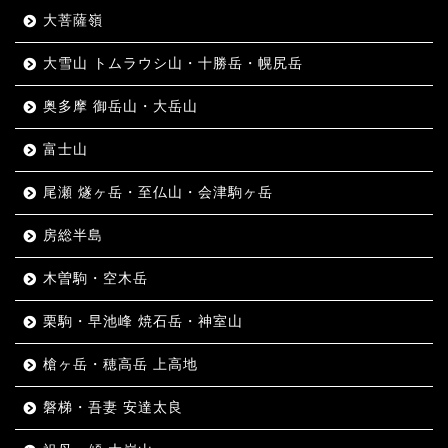
大菩薩嶺
大雪山 トムラウシ山・十勝岳・幌尻岳
奥多摩 御岳山・大岳山
富士山
尾瀬 燧ヶ岳・至仏山・会津駒ヶ岳
房総半島
木曽駒・空木岳
栗駒・早池峰 焼石岳・神室山
槍ヶ岳・穂高岳 上高地
磐梯・吾妻 安達太良