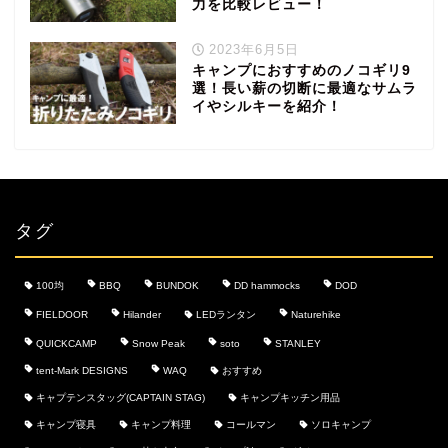
力を比較レビュー！
2023年6月5日
キャンプにおすすめのノコギリ9
選！長い薪の切断に最適なサムラ
イやシルキーを紹介！
タグ
100均
BBQ
BUNDOK
DD hammocks
DOD
FIELDOOR
Hilander
LEDランタン
Naturehike
QUICKCAMP
Snow Peak
soto
STANLEY
tent-Mark DESIGNS
WAQ
おすすめ
キャプテンスタッグ(CAPTAIN STAG)
キャンプキッチン用品
キャンプ寝具
キャンプ料理
コールマン
ソロキャンプ