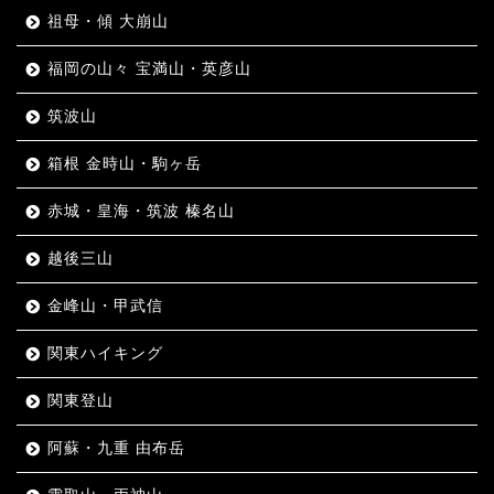
祖母・傾 大崩山
福岡の山々 宝満山・英彦山
筑波山
箱根 金時山・駒ヶ岳
赤城・皇海・筑波 榛名山
越後三山
金峰山・甲武信
関東ハイキング
関東登山
阿蘇・九重 由布岳