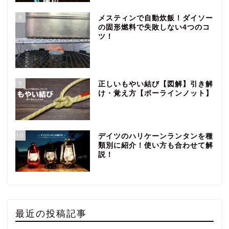
8
メスティンで自動炊飯！ダイソー
の固形燃料で失敗しない4つのコ
ツ！
9
正しいもやい結び【図解】引き解
け・覚え方【ボーラインノット】
10
デイツのハリケーンランタンを種
類別に紹介！使い方も合わせて解
説！
最近の投稿記事