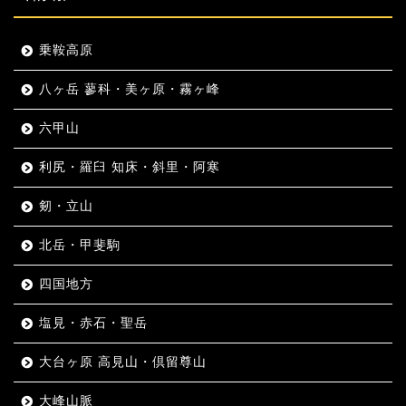
乗鞍高原
八ヶ岳 蓼科・美ヶ原・霧ヶ峰
六甲山
利尻・羅臼 知床・斜里・阿寒
剱・立山
北岳・甲斐駒
四国地方
塩見・赤石・聖岳
大台ヶ原 高見山・倶留尊山
大峰山脈