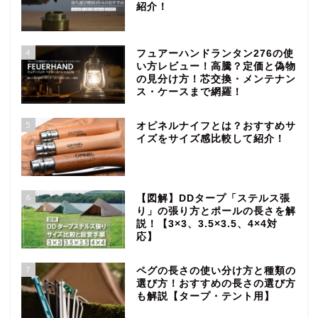
紹介！
4
フュアーハンドランタン276の使
い方レビュー！高騰？定価と偽物
の見分け方！芯交換・メンテナン
ス・ケースまで網羅！
5
オピネルナイフとは？おすすめサ
イズをサイズ感比較して紹介！
6
【図解】DDタープ「ステルス張
り」の張り方とポールの長さを解
説！【3×3、3.5×3.5、4×4対
応】
7
ペグの長さの使い分け方と種類の
選び方！おすすめの長さの選び方
も解説【タープ・テント用】