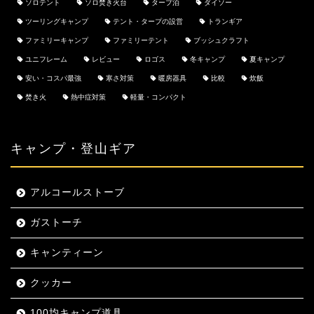
ソロテント
ソロ焚き火台
タープ泊
ダイソー
ツーリングキャンプ
テント・タープの設営
トランギア
ファミリーキャンプ
ファミリーテント
ブッシュクラフト
ユニフレーム
レビュー
ロゴス
冬キャンプ
夏キャンプ
安い・コスパ最強
寒さ対策
暖房器具
比較
炊飯
焚き火
熱中症対策
軽量・コンパクト
キャンプ・登山ギア
アルコールストーブ
ガストーチ
キャンティーン
クッカー
100均キャンプ道具