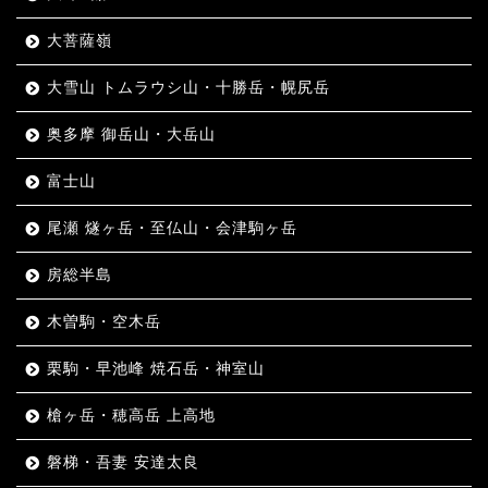
大菩薩嶺
大雪山 トムラウシ山・十勝岳・幌尻岳
奥多摩 御岳山・大岳山
富士山
尾瀬 燧ヶ岳・至仏山・会津駒ヶ岳
房総半島
木曽駒・空木岳
栗駒・早池峰 焼石岳・神室山
槍ヶ岳・穂高岳 上高地
磐梯・吾妻 安達太良