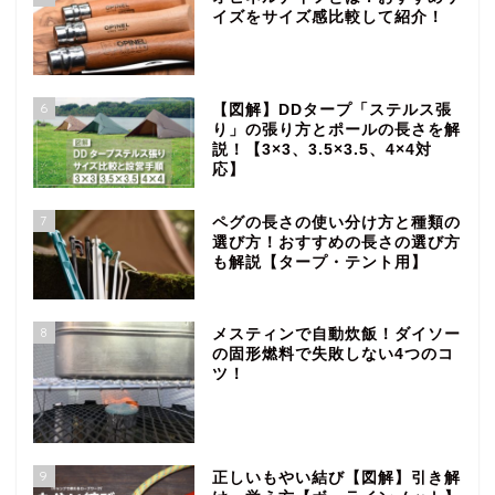
イズをサイズ感比較して紹介！
6
【図解】DDタープ「ステルス張
り」の張り方とポールの長さを解
説！【3×3、3.5×3.5、4×4対
応】
7
ペグの長さの使い分け方と種類の
選び方！おすすめの長さの選び方
も解説【タープ・テント用】
8
メスティンで自動炊飯！ダイソー
の固形燃料で失敗しない4つのコ
ツ！
9
正しいもやい結び【図解】引き解