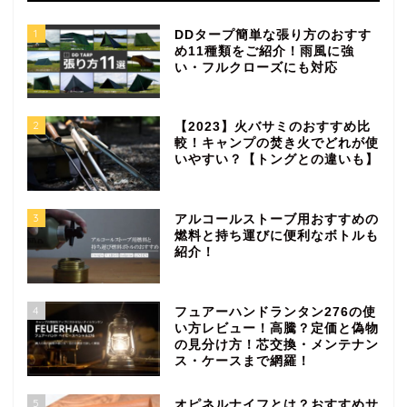
1
DDタープ簡単な張り方のおすす
め11種類をご紹介！雨風に強
い・フルクローズにも対応
2
【2023】火バサミのおすすめ比
較！キャンプの焚き火でどれが使
いやすい？【トングとの違いも】
3
アルコールストーブ用おすすめの
燃料と持ち運びに便利なボトルも
紹介！
4
フュアーハンドランタン276の使
い方レビュー！高騰？定価と偽物
の見分け方！芯交換・メンテナン
ス・ケースまで網羅！
5
オピネルナイフとは？おすすめサ