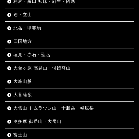
利尻・羅臼 知床・斜里・阿寒
剱・立山
北岳・甲斐駒
四国地方
塩見・赤石・聖岳
大台ヶ原 高見山・倶留尊山
大峰山脈
大菩薩嶺
大雪山 トムラウシ山・十勝岳・幌尻岳
奥多摩 御岳山・大岳山
富士山