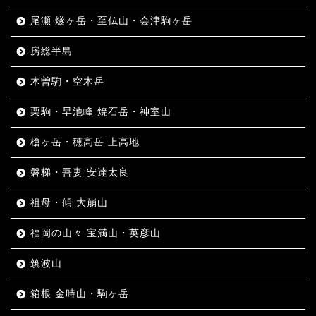
尾瀬 燧ヶ岳・至仏山・会津駒ヶ岳
房総半島
木曽駒・空木岳
栗駒・早池峰 焼石岳・神室山
槍ヶ岳・穂高岳 上高地
磐梯・吾妻 安達太良
祖母・傾 大崩山
福岡の山々 宝満山・英彦山
筑波山
箱根 金時山・駒ヶ岳