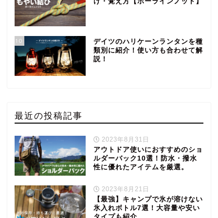
け・覚え方【ボーラインノット】
10
デイツのハリケーンランタンを種
類別に紹介！使い方も合わせて解
説！
最近の投稿記事
2023年8月31日
アウトドア使いにおすすめのショ
ルダーバック10選！防水・撥水
性に優れたアイテムを厳選。
2023年8月21日
【最強】キャンプで氷が溶けない
氷入れボトル7選！大容量や安い
タイプも紹介。