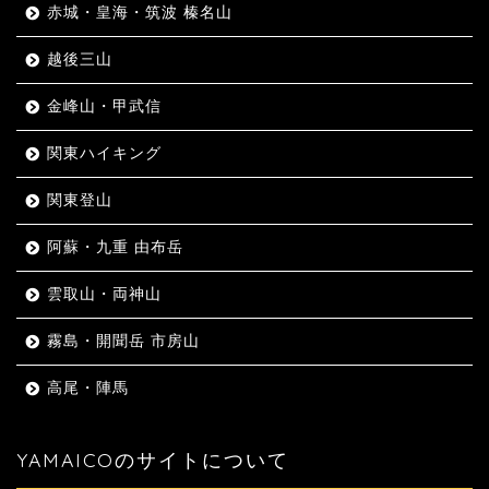
赤城・皇海・筑波 榛名山
越後三山
金峰山・甲武信
関東ハイキング
関東登山
阿蘇・九重 由布岳
雲取山・両神山
霧島・開聞岳 市房山
高尾・陣馬
YAMAICOのサイトについて