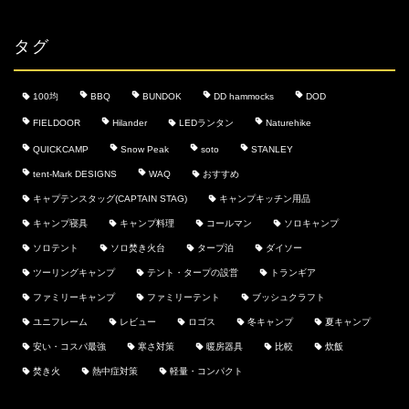
タグ
100均
BBQ
BUNDOK
DD hammocks
DOD
FIELDOOR
Hilander
LEDランタン
Naturehike
QUICKCAMP
Snow Peak
soto
STANLEY
tent-Mark DESIGNS
WAQ
おすすめ
キャプテンスタッグ(CAPTAIN STAG)
キャンプキッチン用品
キャンプ寝具
キャンプ料理
コールマン
ソロキャンプ
ソロテント
ソロ焚き火台
タープ泊
ダイソー
ツーリングキャンプ
テント・タープの設営
トランギア
ファミリーキャンプ
ファミリーテント
ブッシュクラフト
ユニフレーム
レビュー
ロゴス
冬キャンプ
夏キャンプ
安い・コスパ最強
寒さ対策
暖房器具
比較
炊飯
焚き火
熱中症対策
軽量・コンパクト