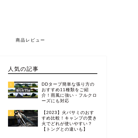
グ
商品レビュー
人気の記事
DDタープ簡単な張り方の
1
おすすめ11種類をご紹
介！雨風に強い・フルクロ
ーズにも対応
【2023】火バサミのおす
2
すめ比較！キャンプの焚き
火でどれが使いやすい？
【トングとの違いも】