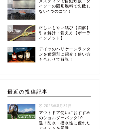
メスティンで自動炊飯！ダ
8
イソーの固形燃料で失敗し
ない4つのコツ！
正しいもやい結び【図解】
9
引き解け・覚え方【ボーラ
インノット】
デイツのハリケーンランタ
10
ンを種類別に紹介！使い方
も合わせて解説！
最近の投稿記事
2023年8月31日
アウトドア使いにおすすめ
のショルダーバック10
選！防水・撥水性に優れた
アイテムを厳選。