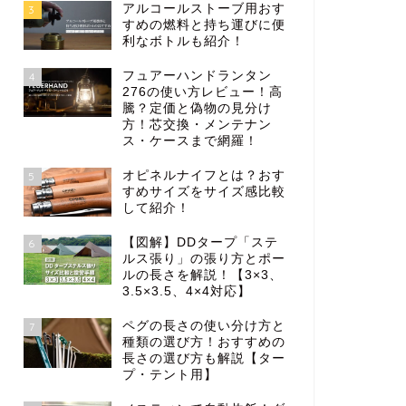
アルコールストーブ用おす
3
すめの燃料と持ち運びに便
利なボトルも紹介！
フュアーハンドランタン
4
276の使い方レビュー！高
騰？定価と偽物の見分け
方！芯交換・メンテナン
ス・ケースまで網羅！
オピネルナイフとは？おす
5
すめサイズをサイズ感比較
して紹介！
【図解】DDタープ「ステ
6
ルス張り」の張り方とポー
ルの長さを解説！【3×3、
3.5×3.5、4×4対応】
ペグの長さの使い分け方と
7
種類の選び方！おすすめの
長さの選び方も解説【ター
プ・テント用】