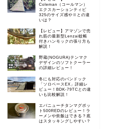
Coleman（コールマン）
エクスカーションティピ
325のサイズ感やⅡとの違
いは？
【レビュー】アマゾンで売
れ筋の最新型Lenzai蚊帳
付きハンモックの張り方も
解説！
野蔵(NOGURA)テンマク
デザインのソフトクーラー
の詳細レビュー！
冬にも対応のバンドック
「ソロベースEX」詳細レ
ビュー！BDK-79TCとの違
いも比較解説！
エバニューチタンマグポッ
ト500REDのレビュー！ラ
ーメンや炊飯はできる？底
はスタッキングしやすい？