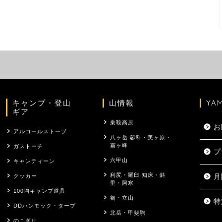
キャンプ・登山
山情報
YA
ギア
乗鞍高原
お
アルコールストーブ
八ヶ岳 蓼科・美ヶ原・
霧ヶ峰
ガストーチ
プ
六甲山
キャンティーン
利尻・羅臼 知床・斜
クッカー
月
里・阿寒
100均キャンプ道具
剱・立山
特
DDハンモック・タープ
北岳・甲斐駒
のこぎり