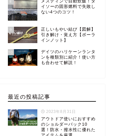
メスティンで自動炊飯！ダ
8
イソーの固形燃料で失敗し
ない4つのコツ！
正しいもやい結び【図解】
9
引き解け・覚え方【ボーラ
インノット】
デイツのハリケーンランタ
10
ンを種類別に紹介！使い方
も合わせて解説！
最近の投稿記事
2023年8月31日
アウトドア使いにおすすめ
のショルダーバック10
選！防水・撥水性に優れた
アイテムを厳選。