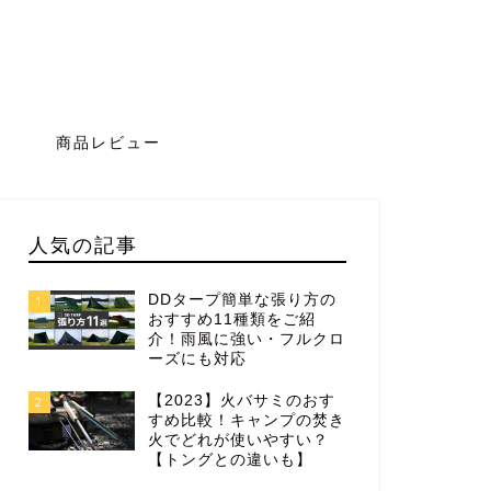
グ
商品レビュー
人気の記事
DDタープ簡単な張り方の
1
おすすめ11種類をご紹
介！雨風に強い・フルクロ
ーズにも対応
【2023】火バサミのおす
2
すめ比較！キャンプの焚き
火でどれが使いやすい？
【トングとの違いも】