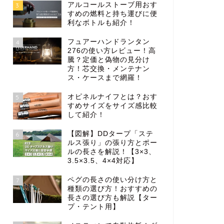
アルコールストーブ用おす
3
すめの燃料と持ち運びに便
利なボトルも紹介！
フュアーハンドランタン
4
276の使い方レビュー！高
騰？定価と偽物の見分け
方！芯交換・メンテナン
ス・ケースまで網羅！
オピネルナイフとは？おす
5
すめサイズをサイズ感比較
して紹介！
【図解】DDタープ「ステ
6
ルス張り」の張り方とポー
ルの長さを解説！【3×3、
3.5×3.5、4×4対応】
ペグの長さの使い分け方と
7
種類の選び方！おすすめの
長さの選び方も解説【ター
プ・テント用】