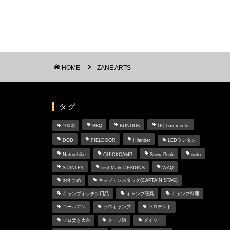
HOME
ZANE ARTS
タグ
100均
BBQ
BUNDOK
DD hammocks
DOD
FIELDOOR
Hilander
LEDランタン
Naturehike
QUICKCAMP
Snow Peak
soto
STANLEY
tent-Mark DESIGNS
WAQ
おすすめ
キャプテンスタッグ(CAPTAIN STAG)
キャンプキッチン用品
キャンプ寝具
キャンプ料理
コールマン
ソロキャンプ
ソロテント
ソロ焚き火台
タープ泊
ダイソー