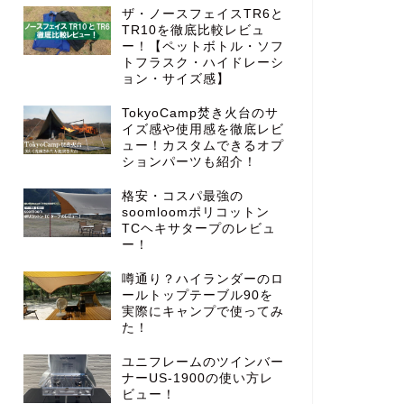
ザ・ノースフェイスTR6と
TR10を徹底比較レビュ
ー！【ペットボトル・ソフ
トフラスク・ハイドレーシ
ョン・サイズ感】
TokyoCamp焚き火台のサ
イズ感や使用感を徹底レビ
ュー！カスタムできるオプ
ションパーツも紹介！
格安・コスパ最強の
soomloomポリコットン
TCヘキサタープのレビュ
ー！
噂通り？ハイランダーのロ
ールトップテーブル90を
実際にキャンプで使ってみ
た！
ユニフレームのツインバー
ナーUS-1900の使い方レ
ビュー！