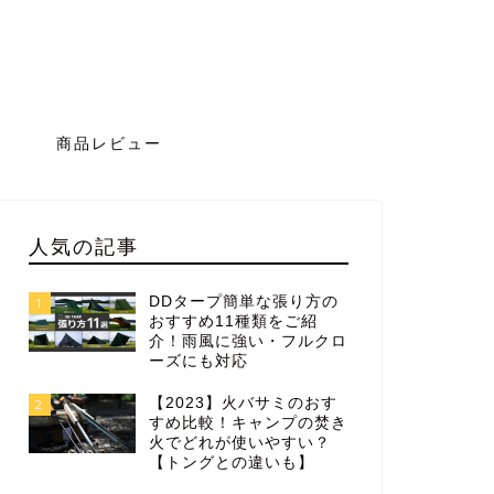
グ
商品レビュー
人気の記事
DDタープ簡単な張り方の
1
おすすめ11種類をご紹
介！雨風に強い・フルクロ
ーズにも対応
【2023】火バサミのおす
2
すめ比較！キャンプの焚き
火でどれが使いやすい？
【トングとの違いも】