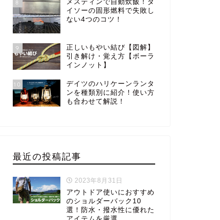
メスティンで自動炊飯！ダ
8
イソーの固形燃料で失敗し
ない4つのコツ！
正しいもやい結び【図解】
9
引き解け・覚え方【ボーラ
インノット】
デイツのハリケーンランタ
10
ンを種類別に紹介！使い方
も合わせて解説！
最近の投稿記事
2023年8月31日
アウトドア使いにおすすめ
のショルダーバック10
選！防水・撥水性に優れた
アイテムを厳選。