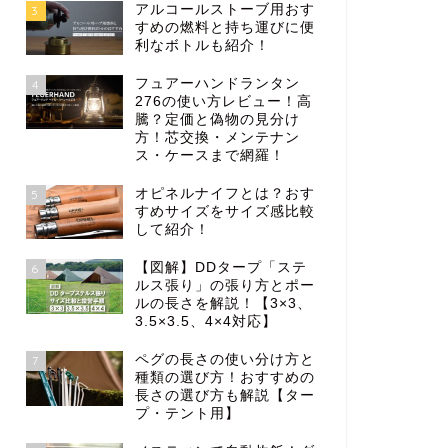
アルコールストーブ用おす
3
すめの燃料と持ち運びに便
利なボトルも紹介！
フュアーハンドランタン
4
276の使い方レビュー！高
騰？定価と偽物の見分け
方！芯交換・メンテナン
ス・ケースまで網羅！
オピネルナイフとは？おす
5
すめサイズをサイズ感比較
して紹介！
【図解】DDタープ「ステ
6
ルス張り」の張り方とポー
ルの長さを解説！【3×3、
3.5×3.5、4×4対応】
ペグの長さの使い分け方と
7
種類の選び方！おすすめの
長さの選び方も解説【ター
プ・テント用】