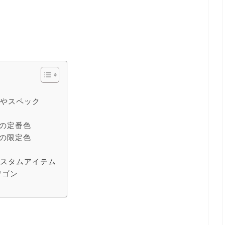
ズやスペック
方
ンの定番色
ンの限定色
カスタムアイテム
ワゴン
め