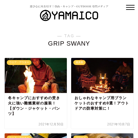
― TAG ―
GRIP SWANY
ウエア・アウター
寝具類
冬キャンプにおすすめの焚き
おしゃれなキャンプ用ブラン
火に強い難燃素材の服装！
ケットのおすすめ9選！アウト
【ダウン・ジャケット・パン
ドアの防寒対策に！
ツ】
2021年12月30日
2021年10月7日
ウエア・アウター
グローブ