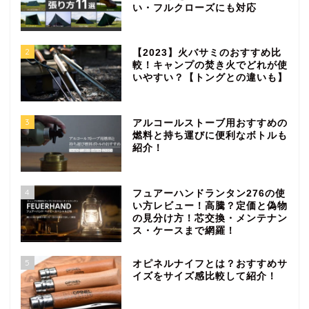
い・フルクローズにも対応
2
【2023】火バサミのおすすめ比
較！キャンプの焚き火でどれが使
いやすい？【トングとの違いも】
3
アルコールストーブ用おすすめの
燃料と持ち運びに便利なボトルも
紹介！
4
フュアーハンドランタン276の使
い方レビュー！高騰？定価と偽物
の見分け方！芯交換・メンテナン
ス・ケースまで網羅！
5
オピネルナイフとは？おすすめサ
イズをサイズ感比較して紹介！