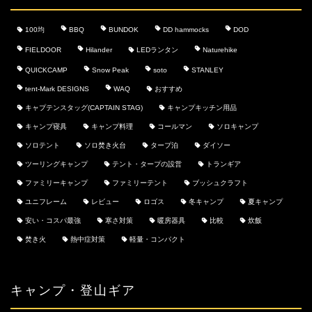
100均
BBQ
BUNDOK
DD hammocks
DOD
FIELDOOR
Hilander
LEDランタン
Naturehike
QUICKCAMP
Snow Peak
soto
STANLEY
tent-Mark DESIGNS
WAQ
おすすめ
キャプテンスタッグ(CAPTAIN STAG)
キャンプキッチン用品
キャンプ寝具
キャンプ料理
コールマン
ソロキャンプ
ソロテント
ソロ焚き火台
タープ泊
ダイソー
ツーリングキャンプ
テント・タープの設営
トランギア
ファミリーキャンプ
ファミリーテント
ブッシュクラフト
ユニフレーム
レビュー
ロゴス
冬キャンプ
夏キャンプ
安い・コスパ最強
寒さ対策
暖房器具
比較
炊飯
焚き火
熱中症対策
軽量・コンパクト
キャンプ・登山ギア