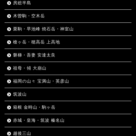
房総半島
木曽駒・空木岳
栗駒・早池峰 焼石岳・神室山
槍ヶ岳・穂高岳 上高地
磐梯・吾妻 安達太良
祖母・傾 大崩山
福岡の山々 宝満山・英彦山
筑波山
箱根 金時山・駒ヶ岳
赤城・皇海・筑波 榛名山
越後三山