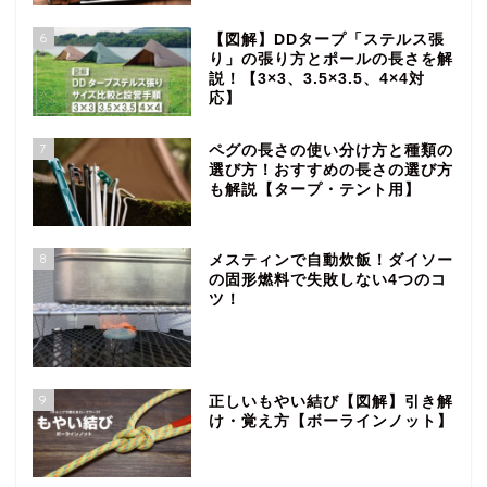
6
【図解】DDタープ「ステルス張
り」の張り方とポールの長さを解
説！【3×3、3.5×3.5、4×4対
応】
7
ペグの長さの使い分け方と種類の
選び方！おすすめの長さの選び方
も解説【タープ・テント用】
8
メスティンで自動炊飯！ダイソー
の固形燃料で失敗しない4つのコ
ツ！
9
正しいもやい結び【図解】引き解
け・覚え方【ボーラインノット】