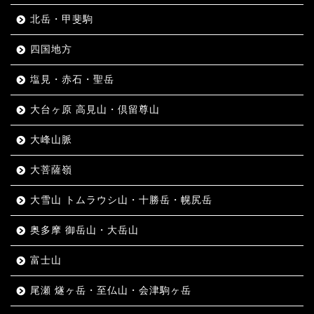
北岳・甲斐駒
四国地方
塩見・赤石・聖岳
大台ヶ原 高見山・倶留尊山
大峰山脈
大菩薩嶺
大雪山 トムラウシ山・十勝岳・幌尻岳
奥多摩 御岳山・大岳山
富士山
尾瀬 燧ヶ岳・至仏山・会津駒ヶ岳