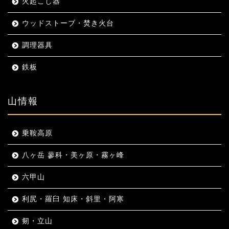
火起こし器
ウッドストーブ・焚き火台
調理器具
鉄板
山情報
乗鞍高原
八ヶ岳 蓼科・美ヶ原・霧ヶ峰
六甲山
利尻・羅臼 知床・斜里・阿寒
剱・立山