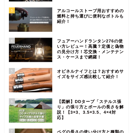
3
アルコールストーブ用おすすめの
燃料と持ち運びに便利なボトルも
紹介！
4
フュアーハンドランタン276の使
い方レビュー！高騰？定価と偽物
の見分け方！芯交換・メンテナン
ス・ケースまで網羅！
5
オピネルナイフとは？おすすめサ
イズをサイズ感比較して紹介！
6
【図解】DDタープ「ステルス張
り」の張り方とポールの長さを解
説！【3×3、3.5×3.5、4×4対
応】
7
ペグの長さの使い分け方と種類の