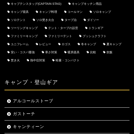
キャプテンスタッグ(CAPTAIN STAG)
キャンプキッチン用品
キャンプ寝具
キャンプ料理
コールマン
ソロキャンプ
ソロテント
ソロ焚き火台
タープ泊
ダイソー
ツーリングキャンプ
テント・タープの設営
トランギア
ファミリーキャンプ
ファミリーテント
ブッシュクラフト
ユニフレーム
レビュー
ロゴス
冬キャンプ
夏キャンプ
安い・コスパ最強
寒さ対策
暖房器具
比較
炊飯
焚き火
熱中症対策
軽量・コンパクト
キャンプ・登山ギア
アルコールストーブ
ガストーチ
キャンティーン