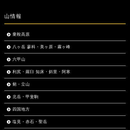
山情報
乗鞍高原
八ヶ岳 蓼科・美ヶ原・霧ヶ峰
六甲山
利尻・羅臼 知床・斜里・阿寒
剱・立山
北岳・甲斐駒
四国地方
塩見・赤石・聖岳