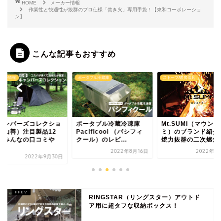
HOME
メーカー情報
作業性と快適性が抜群のプロ仕様「焚き火」専用手袋！【東和コーポレーショ
ン】
こんな記事もおすすめ
カー情報
ポータブル冷蔵庫
ストーブ/暖房器具
ャンパーズコレクショ
ポータブル冷蔵冷凍庫
Mt.SUMI（マウント
（山善）注目製品12
Pacificool （パシフィ
ミ）のブランド紹介
！みんなの口コミや
クール）のレビ...
焼力抜群の二次燃焼..
.
2022年8月16日
2022年8
2022年9月30日
RINGSTAR（リングスター）アウトド
ア用に超タフな収納ボックス！