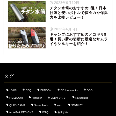
2023年6月10日
チタン水筒のおすすめ9選！日本
社製と安いボトルで保冷力や保温
力を比較レビュー！
2023年6月5日
キャンプにおすすめのノコギリ9
選！長い薪の切断に最適なサムラ
イやシルキーを紹介！
タグ
100均
BBQ
BUNDOK
DD hammocks
DOD
FIELDOOR
Hilander
LEDランタン
Naturehike
QUICKCAMP
Snow Peak
soto
STANLEY
tent-Mark DESIGNS
WAQ
おすすめ