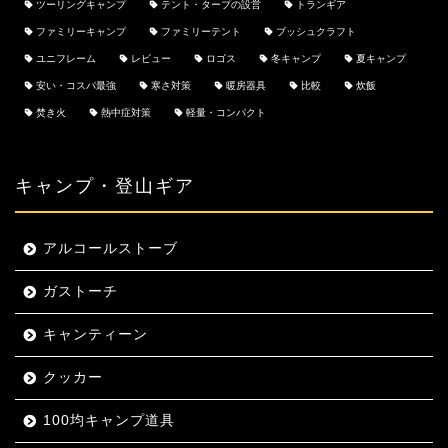
ツーリングキャンプ
テント・タープの設営
トランギア
ファミリーキャンプ
ファミリーテント
ブッシュクラフト
ユニフレーム
レビュー
ロゴス
冬キャンプ
夏キャンプ
安い・コスパ最強
寒さ対策
暖房器具
比較
炊飯
焚き火
熱中症対策
軽量・コンパクト
キャンプ・登山ギア
アルコールストーブ
ガストーチ
キャンティーン
クッカー
100均キャンプ道具