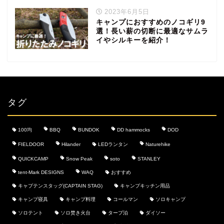
2023年6月5日
キャンプにおすすめのノコギリ9
選！長い薪の切断に最適なサムラ
イやシルキーを紹介！
タグ
100均
BBQ
BUNDOK
DD hammocks
DOD
FIELDOOR
Hilander
LEDランタン
Naturehike
QUICKCAMP
Snow Peak
soto
STANLEY
tent-Mark DESIGNS
WAQ
おすすめ
キャプテンスタッグ(CAPTAIN STAG)
キャンプキッチン用品
キャンプ寝具
キャンプ料理
コールマン
ソロキャンプ
ソロテント
ソロ焚き火台
タープ泊
ダイソー