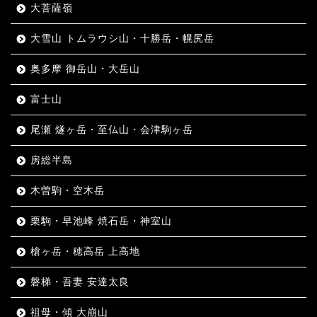
大菩薩嶺
大雪山 トムラウシ山・十勝岳・幌尻岳
奥多摩 御岳山・大岳山
富士山
尾瀬 燧ヶ岳・至仏山・会津駒ヶ岳
房総半島
木曽駒・空木岳
栗駒・早池峰 焼石岳・神室山
槍ヶ岳・穂高岳 上高地
磐梯・吾妻 安達太良
祖母・傾 大崩山