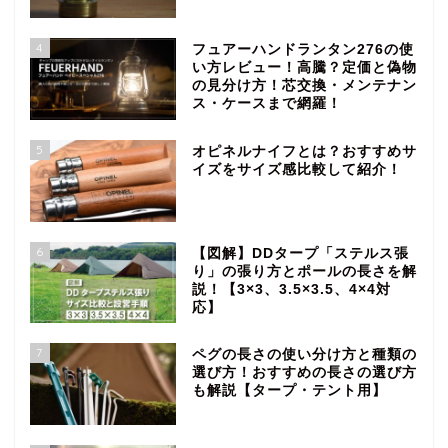
4
フュアーハンドランタン276の使
い方レビュー！高騰？定価と偽物
の見分け方！芯交換・メンテナン
ス・ケースまで網羅！
5
オピネルナイフとは？おすすめサ
イズをサイズ感比較して紹介！
6
【図解】DDタープ「ステルス張
り」の張り方とポールの長さを解
説！【3×3、3.5×3.5、4×4対
応】
7
ペグの長さの使い分け方と種類の
選び方！おすすめの長さの選び方
も解説【タープ・テント用】