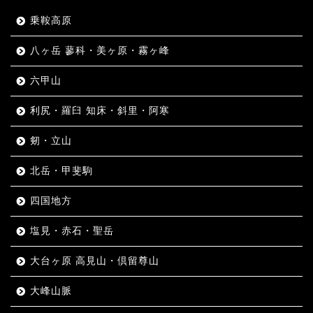
乗鞍高原
八ヶ岳 蓼科・美ヶ原・霧ヶ峰
六甲山
利尻・羅臼 知床・斜里・阿寒
剱・立山
北岳・甲斐駒
四国地方
塩見・赤石・聖岳
大台ヶ原 高見山・倶留尊山
大峰山脈