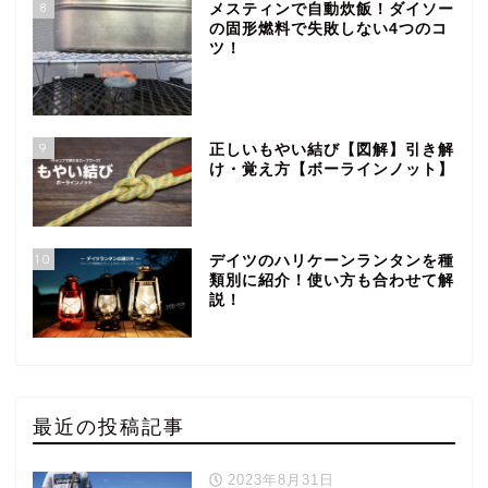
8
メスティンで自動炊飯！ダイソー
の固形燃料で失敗しない4つのコ
ツ！
9
正しいもやい結び【図解】引き解
け・覚え方【ボーラインノット】
10
デイツのハリケーンランタンを種
類別に紹介！使い方も合わせて解
説！
最近の投稿記事
2023年8月31日