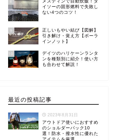
メスティンで自動炊飯！ダ
8
イソーの固形燃料で失敗し
ない4つのコツ！
正しいもやい結び【図解】
9
引き解け・覚え方【ボーラ
インノット】
デイツのハリケーンランタ
10
ンを種類別に紹介！使い方
も合わせて解説！
最近の投稿記事
2023年8月31日
アウトドア使いにおすすめ
のショルダーバック10
選！防水・撥水性に優れた
アイテムを厳選。