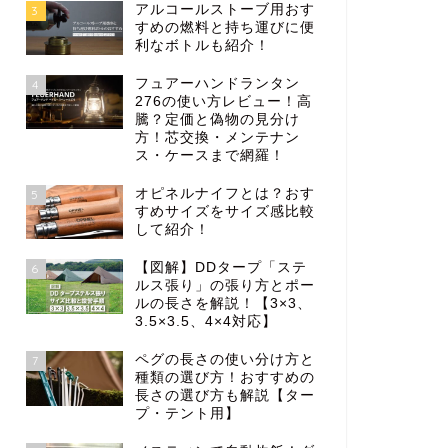
アルコールストーブ用おす
3
すめの燃料と持ち運びに便
利なボトルも紹介！
フュアーハンドランタン
4
276の使い方レビュー！高
騰？定価と偽物の見分け
方！芯交換・メンテナン
ス・ケースまで網羅！
オピネルナイフとは？おす
5
すめサイズをサイズ感比較
して紹介！
【図解】DDタープ「ステ
6
ルス張り」の張り方とポー
ルの長さを解説！【3×3、
3.5×3.5、4×4対応】
ペグの長さの使い分け方と
7
種類の選び方！おすすめの
長さの選び方も解説【ター
プ・テント用】