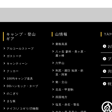
キャンプ・登山
山情報
YA
ギア
乗鞍高原
お
アルコールストーブ
八ヶ岳 蓼科・美ヶ原・
霧ヶ峰
ガストーチ
プ
六甲山
キャンティーン
利尻・羅臼 知床・斜
クッカー
月
里・阿寒
100均キャンプ道具
剱・立山
特
DDハンモック・タープ
北岳・甲斐駒
のこぎり
四国地方
まな板
塩見・赤石・聖岳
ナイフ/ノコギリ/刃物類