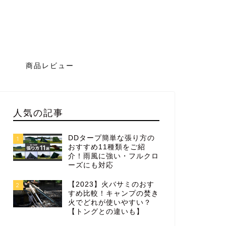
グ
商品レビュー
人気の記事
DDタープ簡単な張り方の
1
おすすめ11種類をご紹
介！雨風に強い・フルクロ
ーズにも対応
【2023】火バサミのおす
2
すめ比較！キャンプの焚き
火でどれが使いやすい？
【トングとの違いも】