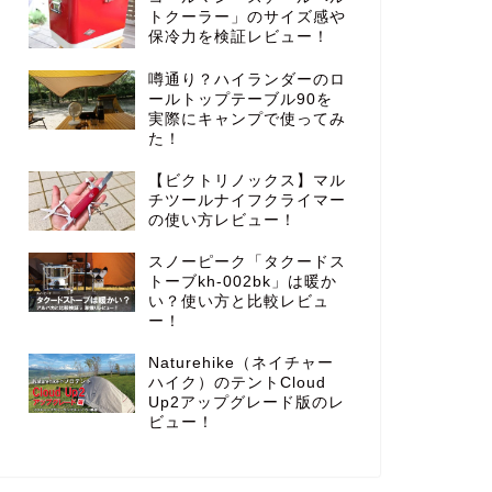
トクーラー」のサイズ感や
保冷力を検証レビュー！
噂通り？ハイランダーのロ
ールトップテーブル90を
実際にキャンプで使ってみ
た！
【ビクトリノックス】マル
チツールナイフクライマー
の使い方レビュー！
スノーピーク「タクードス
トーブkh-002bk」は暖か
い？使い方と比較レビュ
ー！
Naturehike（ネイチャー
ハイク）のテントCloud
Up2アップグレード版のレ
ビュー！