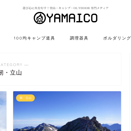
100均キャンプ道具
調理器具
ボルダリン
CATEGORY ―
剱・立山
剱・立山