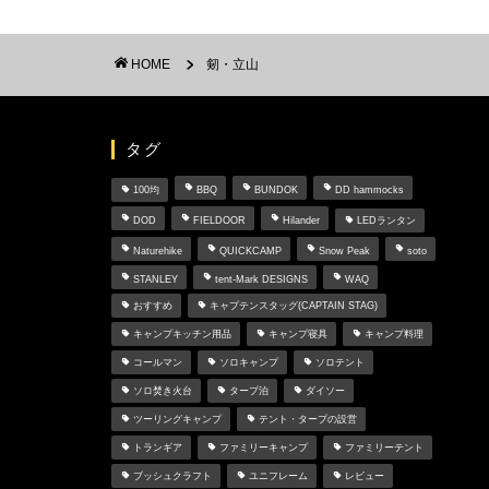
HOME
剱・立山
タグ
100均
BBQ
BUNDOK
DD hammocks
DOD
FIELDOOR
Hilander
LEDランタン
Naturehike
QUICKCAMP
Snow Peak
soto
STANLEY
tent-Mark DESIGNS
WAQ
おすすめ
キャプテンスタッグ(CAPTAIN STAG)
キャンプキッチン用品
キャンプ寝具
キャンプ料理
コールマン
ソロキャンプ
ソロテント
ソロ焚き火台
タープ泊
ダイソー
ツーリングキャンプ
テント・タープの設営
トランギア
ファミリーキャンプ
ファミリーテント
ブッシュクラフト
ユニフレーム
レビュー