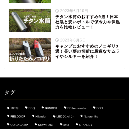
2023年6月10日
チタン水筒のおすすめ9選！日本
社製と安いボトルで保冷力や保温
力を比較レビュー！
2023年6月5日
キャンプにおすすめのノコギリ9
選！長い薪の切断に最適なサムラ
イやシルキーを紹介！
タグ
100均
BBQ
BUNDOK
DD hammocks
DOD
FIELDOOR
Hilander
LEDランタン
Naturehike
QUICKCAMP
Snow Peak
soto
STANLEY