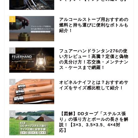
3
アルコールストーブ用おすすめの
燃料と持ち運びに便利なボトルも
紹介！
4
フュアーハンドランタン276の使
い方レビュー！高騰？定価と偽物
の見分け方！芯交換・メンテナン
ス・ケースまで網羅！
5
オピネルナイフとは？おすすめサ
イズをサイズ感比較して紹介！
6
【図解】DDタープ「ステルス張
り」の張り方とポールの長さを解
説！【3×3、3.5×3.5、4×4対
応】