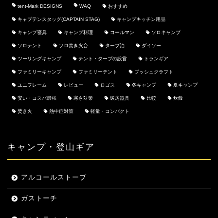
tent-Mark DESIGNS
WAQ
おすすめ
キャプテンスタッグ(CAPTAIN STAG)
キャンプキッチン用品
キャンプ寝具
キャンプ料理
コールマン
ソロキャンプ
ソロテント
ソロ焚き火台
タープ泊
ダイソー
ツーリングキャンプ
テント・タープの設営
トランギア
ファミリーキャンプ
ファミリーテント
ブッシュクラフト
ユニフレーム
レビュー
ロゴス
冬キャンプ
夏キャンプ
安い・コスパ最強
寒さ対策
暖房器具
比較
炊飯
焚き火
熱中症対策
軽量・コンパクト
キャンプ・登山ギア
アルコールストーブ
ガストーチ