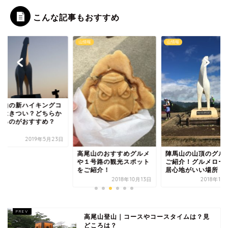
こんな記事もおすすめ
報
山情報
山情報
馬山の新ハイキングコ
スはきつい？どちらか
登るのがおすすめ？
.
2019年5月23日
高尾山のおすすめグルメ
陣馬山の山頂のグル
や１号路の観光スポット
ご紹介！グルメロー
をご紹介！
居心地がいい場所！
2018年10月13日
2018年10
高尾山登山｜コースやコースタイムは？見
どころは？