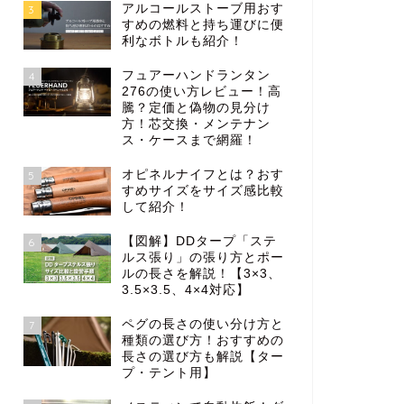
アルコールストーブ用おす
3
すめの燃料と持ち運びに便
利なボトルも紹介！
フュアーハンドランタン
4
276の使い方レビュー！高
騰？定価と偽物の見分け
方！芯交換・メンテナン
ス・ケースまで網羅！
オピネルナイフとは？おす
5
すめサイズをサイズ感比較
して紹介！
【図解】DDタープ「ステ
6
ルス張り」の張り方とポー
ルの長さを解説！【3×3、
3.5×3.5、4×4対応】
ペグの長さの使い分け方と
7
種類の選び方！おすすめの
長さの選び方も解説【ター
プ・テント用】