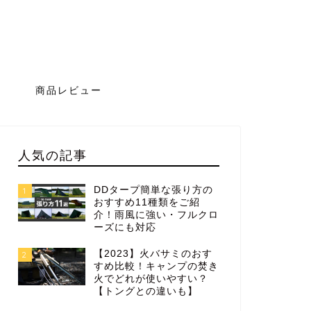
グ
商品レビュー
人気の記事
DDタープ簡単な張り方の
1
おすすめ11種類をご紹
介！雨風に強い・フルクロ
ーズにも対応
【2023】火バサミのおす
2
すめ比較！キャンプの焚き
火でどれが使いやすい？
【トングとの違いも】