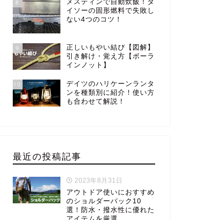
メスティンで自動炊飯！ダ
8
イソーの固形燃料で失敗し
ない4つのコツ！
正しいもやい結び【図解】
9
引き解け・覚え方【ボーラ
インノット】
デイツのハリケーンランタ
10
ンを種類別に紹介！使い方
も合わせて解説！
最近の投稿記事
2023年8月31日
アウトドア使いにおすすめ
のショルダーバック10
選！防水・撥水性に優れた
アイテムを厳選。