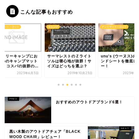
こんな記事もおすすめ
ンプ
テントマット・コット
テントマット・コット
ーマレストのＺライト
unu's (ウーヌス)のグラ
MoonLence（ムー
ルは寝心地が抜群！サ
ンドシートを徹底レビュ
ンス）コットのレビ
ズはどっちを選ぶ？
ー！
ー！種類の違いや選..
2019年10月23日
2023年5月10日
2022年5月
おすすめのアウトドアブランド6選！
黒い木製のアウトドアチェア「BLACK
WOOD CHAIR」レビュー！