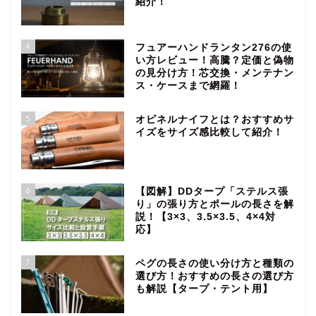
紹介！
4
フュアーハンドランタン276の使
い方レビュー！高騰？定価と偽物
の見分け方！芯交換・メンテナン
ス・ケースまで網羅！
5
オピネルナイフとは？おすすめサ
イズをサイズ感比較して紹介！
6
【図解】DDタープ「ステルス張
り」の張り方とポールの長さを解
説！【3×3、3.5×3.5、4×4対
応】
7
ペグの長さの使い分け方と種類の
選び方！おすすめの長さの選び方
も解説【タープ・テント用】