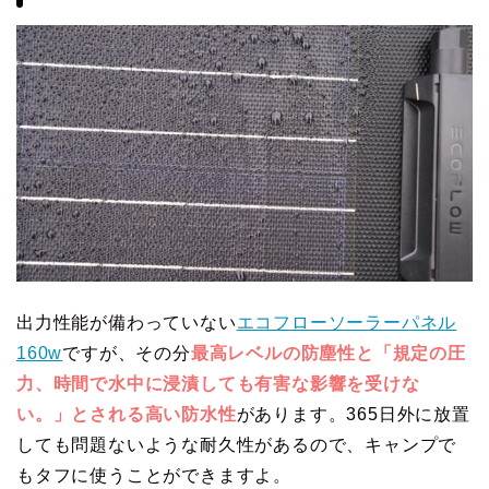
出力性能が備わっていない
エコフローソーラーパネル
160w
ですが、その分
最高レベルの防塵性と「規定の圧
力、時間で水中に浸漬しても有害な影響を受けな
い。」とされる高い防水性
があります。365日外に放置
しても問題ないような耐久性があるので、キャンプで
もタフに使うことができますよ。