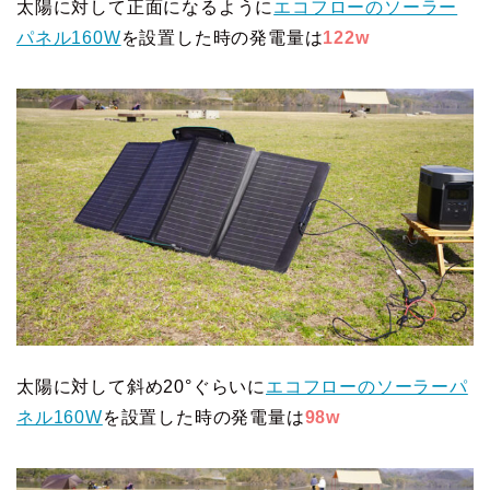
太陽に対して正面になるように
エコフローのソーラー
パネル160W
を設置した時の発電量は
122w
太陽に対して斜め20°ぐらいに
エコフローのソーラーパ
ネル160W
を設置した時の発電量は
98w