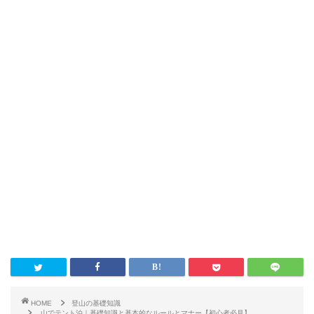
HOME
登山の基礎知識
山でテント泊｜基礎知識と基本的なルールとマナー【初心者必見】