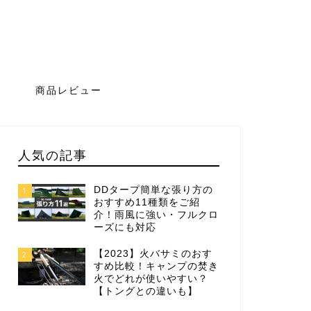
グ
商品レビュー
人気の記事
DDタープ簡単な張り方の
1
おすすめ11種類をご紹
介！雨風に強い・フルクロ
ーズにも対応
【2023】火バサミのおす
2
すめ比較！キャンプの焚き
火でどれが使いやすい？
【トングとの違いも】