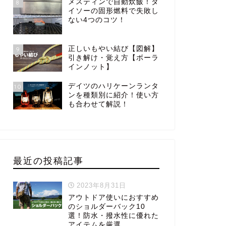
メスティンで自動炊飯！ダ
8
イソーの固形燃料で失敗し
ない4つのコツ！
正しいもやい結び【図解】
9
引き解け・覚え方【ボーラ
インノット】
デイツのハリケーンランタ
10
ンを種類別に紹介！使い方
も合わせて解説！
最近の投稿記事
2023年8月31日
アウトドア使いにおすすめ
のショルダーバック10
選！防水・撥水性に優れた
アイテムを厳選。