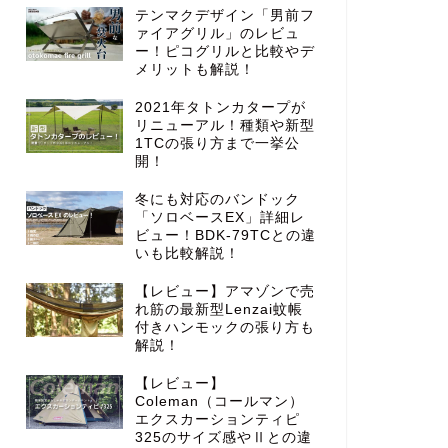
テンマクデザイン「男前フ
ァイアグリル」のレビュ
ー！ピコグリルと比較やデ
メリットも解説！
2021年タトンカタープが
リニューアル！種類や新型
1TCの張り方まで一挙公
開！
冬にも対応のバンドック
「ソロベースEX」詳細レ
ビュー！BDK-79TCとの違
いも比較解説！
【レビュー】アマゾンで売
れ筋の最新型Lenzai蚊帳
付きハンモックの張り方も
解説！
【レビュー】
Coleman（コールマン）
エクスカーションティピ
325のサイズ感やⅡとの違