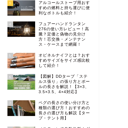
アルコールストーブ用おす
3
すめの燃料と持ち運びに便
利なボトルも紹介！
フュアーハンドランタン
4
276の使い方レビュー！高
騰？定価と偽物の見分け
方！芯交換・メンテナン
ス・ケースまで網羅！
オピネルナイフとは？おす
5
すめサイズをサイズ感比較
して紹介！
【図解】DDタープ「ステ
6
ルス張り」の張り方とポー
ルの長さを解説！【3×3、
3.5×3.5、4×4対応】
ペグの長さの使い分け方と
7
種類の選び方！おすすめの
長さの選び方も解説【ター
プ・テント用】