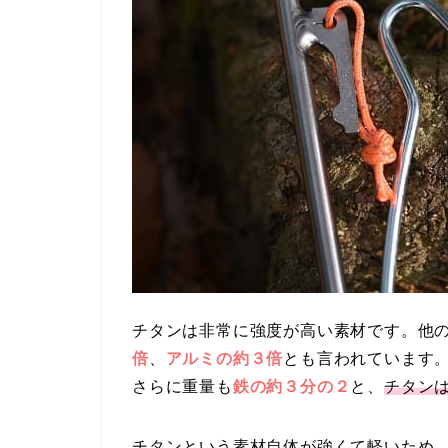
チタンは非常に強度が高い素材です。他
倍
、
アルミの約３倍
とも言われています
さらに重量も
鉄の約３分の２
と、
チタン
チタンという素材自体が強くて軽いため