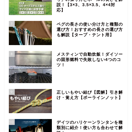
説！【3×3、3.5×3.5、4×4対
応】
7
ペグの長さの使い分け方と種類の
選び方！おすすめの長さの選び方
も解説【タープ・テント用】
8
メスティンで自動炊飯！ダイソー
の固形燃料で失敗しない4つのコ
ツ！
9
正しいもやい結び【図解】引き解
け・覚え方【ボーラインノット】
10
デイツのハリケーンランタンを種
類別に紹介！使い方も合わせて解