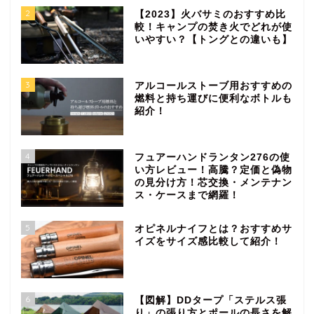
2
【2023】火バサミのおすすめ比
較！キャンプの焚き火でどれが使
いやすい？【トングとの違いも】
3
アルコールストーブ用おすすめの
燃料と持ち運びに便利なボトルも
紹介！
4
フュアーハンドランタン276の使
い方レビュー！高騰？定価と偽物
の見分け方！芯交換・メンテナン
ス・ケースまで網羅！
5
オピネルナイフとは？おすすめサ
イズをサイズ感比較して紹介！
6
【図解】DDタープ「ステルス張
り」の張り方とポールの長さを解