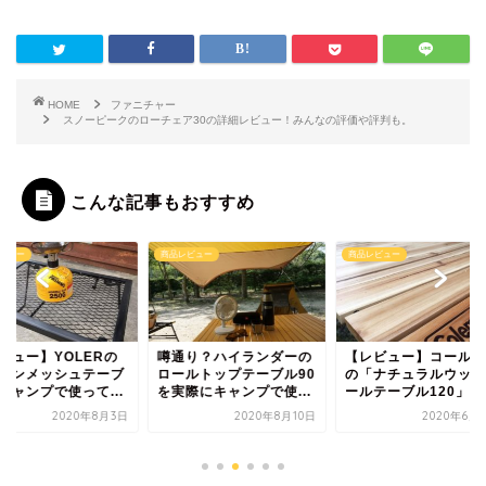
HOME
ファニチャー
スノーピークのローチェア30の詳細レビュー！みんなの評価や評判も。
こんな記事もおすすめ
レビュー
商品レビュー
椅子、テーブル
通り？ハイランダーの
【レビュー】コールマン
キャンプにおすすめ
ールトップテーブル90
の「ナチュラルウッドロ
イアンメッシュテー
実際にキャンプで使...
ールテーブル120」を...
10選｜選び方やおすす
2020年8月10日
2020年6月15日
2022年1