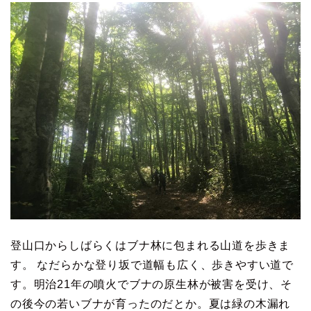
登山口からしばらくはブナ林に包まれる山道を歩きま
す。 なだらかな登り坂で道幅も広く、歩きやすい道で
す。明治21年の噴火でブナの原生林が被害を受け、そ
の後今の若いブナが育ったのだとか。夏は緑の木漏れ