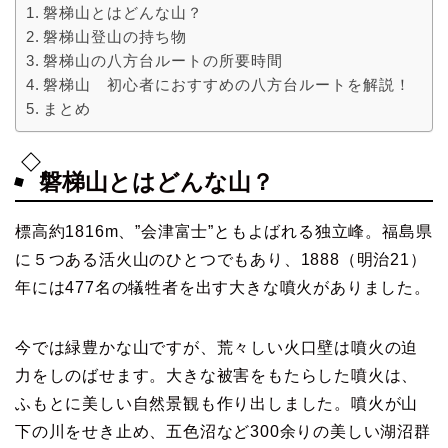
磐梯山とはどんな山？
磐梯山登山の持ち物
磐梯山の八方台ルートの所要時間
磐梯山 初心者におすすめの八方台ルートを解説！
まとめ
磐梯山とはどんな山？
標高約1816m、”会津富士”ともよばれる独立峰。福島県
に５つある活火山のひとつでもあり、1888（明治21）
年には477名の犠牲者を出す大きな噴火がありました。
今では緑豊かな山ですが、荒々しい火口壁は噴火の迫
力をしのばせます。大きな被害をもたらした噴火は、
ふもとに美しい自然景観も作り出しました。噴火が山
下の川をせき止め、五色沼など300余りの美しい湖沼群