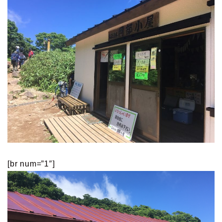
[br num=”1″]