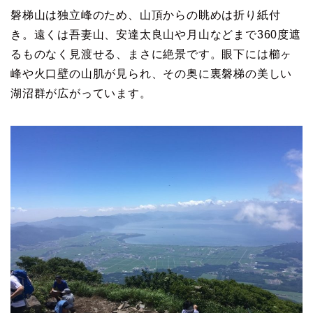
磐梯山は独立峰のため、山頂からの眺めは折り紙付
き。遠くは吾妻山、安達太良山や月山などまで360度遮
るものなく見渡せる、まさに絶景です。眼下には櫛ヶ
峰や火口壁の山肌が見られ、その奥に裏磐梯の美しい
湖沼群が広がっています。