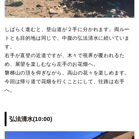
しばらく進むと、登山道が２手に分かれます。両ルー
トとも目的地は同じで、中腹の弘法清水に続いていま
す。
右手が直登の近道ですが、木々で視界が覆われるた
め、展望を楽しむなら左手のお花畑へ。
磐梯山の頂を仰ぎながら、高山の花々を楽しめます。
今回は帰り道で花畑を行くことにして、往路は右手
へ。
弘法清水(10:00)