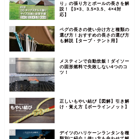
り」の張り方とポールの長さを解
説！【3×3、3.5×3.5、4×4対
応】
7
ペグの長さの使い分け方と種類の
選び方！おすすめの長さの選び方
も解説【タープ・テント用】
8
メスティンで自動炊飯！ダイソー
の固形燃料で失敗しない4つのコ
ツ！
9
正しいもやい結び【図解】引き解
け・覚え方【ボーラインノット】
10
デイツのハリケーンランタンを種
類別に紹介！使い方も合わせて解