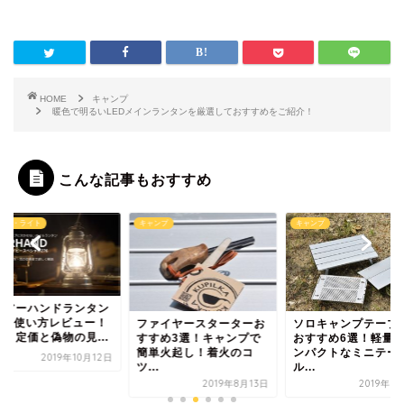
HOME
キャンプ
暖色で明るいLEDメインランタンを厳選しておすすめをご紹介！
こんな記事もおすすめ
タン・ライト
キャンプ
キャンプ
ュアーハンドランタン
76の使い方レビュー！
ファイヤースターターお
ソロキャンプテーブ
騰？定価と偽物の見...
すすめ3選！キャンプで
おすすめ6選！軽量
簡単火起し！着火のコ
ンパクトなミニテー
2019年10月12日
ツ...
ル...
2019年8月13日
2019年8