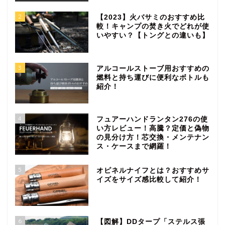
2
【2023】火バサミのおすすめ比
較！キャンプの焚き火でどれが使
いやすい？【トングとの違いも】
3
アルコールストーブ用おすすめの
燃料と持ち運びに便利なボトルも
紹介！
4
フュアーハンドランタン276の使
い方レビュー！高騰？定価と偽物
の見分け方！芯交換・メンテナン
ス・ケースまで網羅！
5
オピネルナイフとは？おすすめサ
イズをサイズ感比較して紹介！
6
【図解】DDタープ「ステルス張