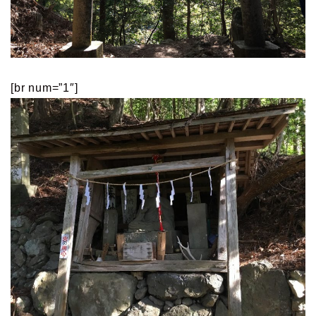
[br num=”1″]