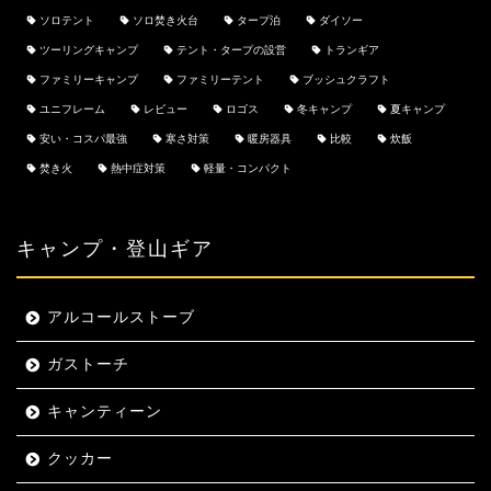
ソロテント
ソロ焚き火台
タープ泊
ダイソー
ツーリングキャンプ
テント・タープの設営
トランギア
ファミリーキャンプ
ファミリーテント
ブッシュクラフト
ユニフレーム
レビュー
ロゴス
冬キャンプ
夏キャンプ
安い・コスパ最強
寒さ対策
暖房器具
比較
炊飯
焚き火
熱中症対策
軽量・コンパクト
キャンプ・登山ギア
アルコールストーブ
ガストーチ
キャンティーン
クッカー