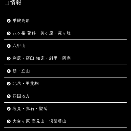
山情報
乗鞍高原
八ヶ岳 蓼科・美ヶ原・霧ヶ峰
六甲山
利尻・羅臼 知床・斜里・阿寒
剱・立山
北岳・甲斐駒
四国地方
塩見・赤石・聖岳
大台ヶ原 高見山・倶留尊山