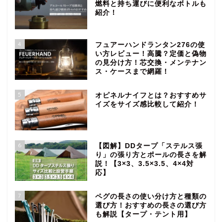
燃料と持ち運びに便利なボトルも
紹介！
4
フュアーハンドランタン276の使
い方レビュー！高騰？定価と偽物
の見分け方！芯交換・メンテナン
ス・ケースまで網羅！
5
オピネルナイフとは？おすすめサ
イズをサイズ感比較して紹介！
6
【図解】DDタープ「ステルス張
り」の張り方とポールの長さを解
説！【3×3、3.5×3.5、4×4対
応】
7
ペグの長さの使い分け方と種類の
選び方！おすすめの長さの選び方
も解説【タープ・テント用】