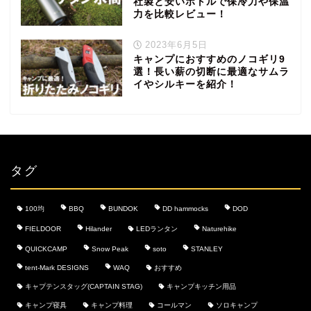
社製と安いボトルで保冷力や保温
力を比較レビュー！
2023年6月5日
キャンプにおすすめのノコギリ9
選！長い薪の切断に最適なサムラ
イやシルキーを紹介！
タグ
100均
BBQ
BUNDOK
DD hammocks
DOD
FIELDOOR
Hilander
LEDランタン
Naturehike
QUICKCAMP
Snow Peak
soto
STANLEY
tent-Mark DESIGNS
WAQ
おすすめ
キャプテンスタッグ(CAPTAIN STAG)
キャンプキッチン用品
キャンプ寝具
キャンプ料理
コールマン
ソロキャンプ