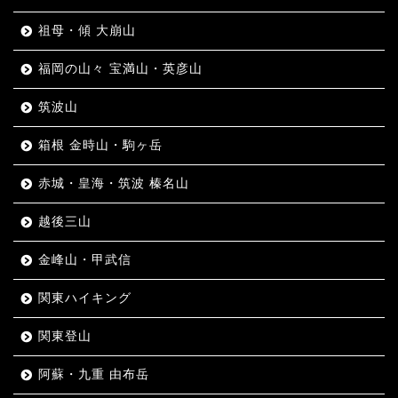
祖母・傾 大崩山
福岡の山々 宝満山・英彦山
筑波山
箱根 金時山・駒ヶ岳
赤城・皇海・筑波 榛名山
越後三山
金峰山・甲武信
関東ハイキング
関東登山
阿蘇・九重 由布岳