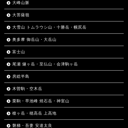
大峰山脈
大菩薩嶺
大雪山 トムラウシ山・十勝岳・幌尻岳
奥多摩 御岳山・大岳山
富士山
尾瀬 燧ヶ岳・至仏山・会津駒ヶ岳
房総半島
木曽駒・空木岳
栗駒・早池峰 焼石岳・神室山
槍ヶ岳・穂高岳 上高地
磐梯・吾妻 安達太良