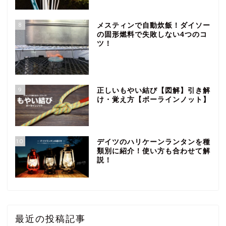
8
メスティンで自動炊飯！ダイソー
の固形燃料で失敗しない4つのコ
ツ！
9
正しいもやい結び【図解】引き解
け・覚え方【ボーラインノット】
10
デイツのハリケーンランタンを種
類別に紹介！使い方も合わせて解
説！
最近の投稿記事