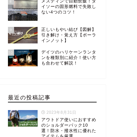
メスティンで自動炊飯！ダ
8
イソーの固形燃料で失敗し
ない4つのコツ！
正しいもやい結び【図解】
9
引き解け・覚え方【ボーラ
インノット】
デイツのハリケーンランタ
10
ンを種類別に紹介！使い方
も合わせて解説！
最近の投稿記事
2023年8月31日
アウトドア使いにおすすめ
のショルダーバック10
選！防水・撥水性に優れた
アイテムを厳選。