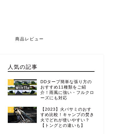
グ
商品レビュー
人気の記事
DDタープ簡単な張り方の
1
おすすめ11種類をご紹
介！雨風に強い・フルクロ
ーズにも対応
【2023】火バサミのおす
2
すめ比較！キャンプの焚き
火でどれが使いやすい？
【トングとの違いも】