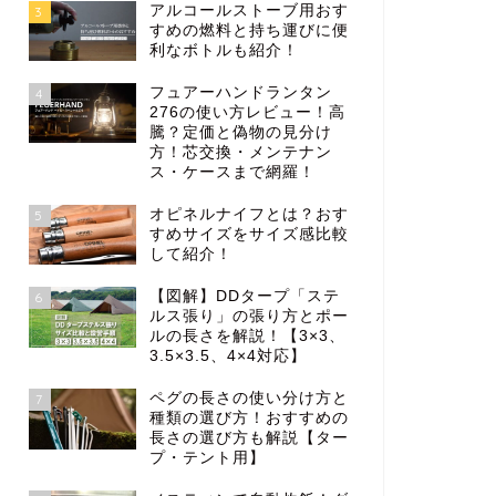
アルコールストーブ用おす
3
すめの燃料と持ち運びに便
利なボトルも紹介！
フュアーハンドランタン
4
276の使い方レビュー！高
騰？定価と偽物の見分け
方！芯交換・メンテナン
ス・ケースまで網羅！
オピネルナイフとは？おす
5
すめサイズをサイズ感比較
して紹介！
【図解】DDタープ「ステ
6
ルス張り」の張り方とポー
ルの長さを解説！【3×3、
3.5×3.5、4×4対応】
ペグの長さの使い分け方と
7
種類の選び方！おすすめの
長さの選び方も解説【ター
プ・テント用】