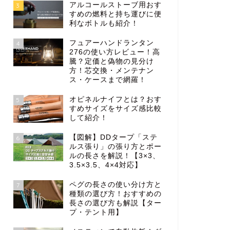
アルコールストーブ用おす
3
すめの燃料と持ち運びに便
利なボトルも紹介！
フュアーハンドランタン
4
276の使い方レビュー！高
騰？定価と偽物の見分け
方！芯交換・メンテナン
ス・ケースまで網羅！
オピネルナイフとは？おす
5
すめサイズをサイズ感比較
して紹介！
【図解】DDタープ「ステ
6
ルス張り」の張り方とポー
ルの長さを解説！【3×3、
3.5×3.5、4×4対応】
ペグの長さの使い分け方と
7
種類の選び方！おすすめの
長さの選び方も解説【ター
プ・テント用】