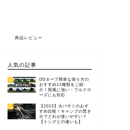
グ
商品レビュー
人気の記事
DDタープ簡単な張り方の
1
おすすめ11種類をご紹
介！雨風に強い・フルクロ
ーズにも対応
【2023】火バサミのおす
2
すめ比較！キャンプの焚き
火でどれが使いやすい？
【トングとの違いも】