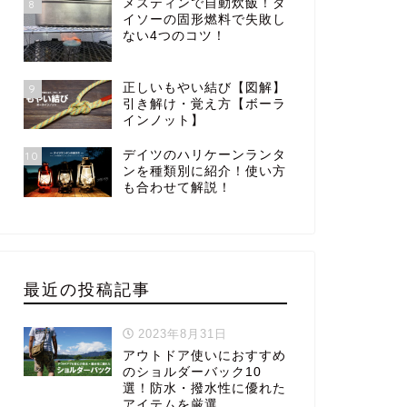
メスティンで自動炊飯！ダ
8
イソーの固形燃料で失敗し
ない4つのコツ！
正しいもやい結び【図解】
9
引き解け・覚え方【ボーラ
インノット】
デイツのハリケーンランタ
10
ンを種類別に紹介！使い方
も合わせて解説！
最近の投稿記事
2023年8月31日
アウトドア使いにおすすめ
のショルダーバック10
選！防水・撥水性に優れた
アイテムを厳選。