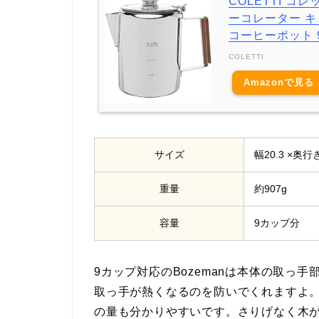
COLETTI 
ーコレーター キ
コーヒーポット 
COLETTI
Amazonで見る
サイズ
幅20.3 ×奥行き
重量
約907g
容量
9カップ分
9カップ対応のBozemanは本体の取っ
取っ手が熱くなるのを防いでくれますよ。
の量も分かりやすいです。さりげなく木