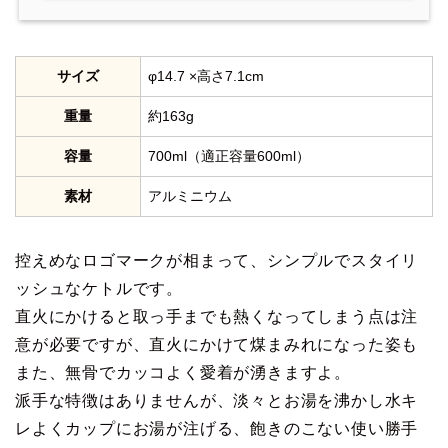
サイズ
φ14.7 ×高さ7.1cm
重量
約163g
容量
700ml（適正容量600ml）
素材
アルミニウム
控えめなロゴマークが相まって、シンプルでスタイリ
ッシュなケトルです。
直火にかけると取っ手までも熱くなってしまう点は注
意が必要ですが、直火にかけて煤まみれになった姿も
また、無骨でカッコよく愛着が湧きますよ。
派手な特徴はありませんが、淡々とお湯を沸かし水キ
レよくカップにお湯が注げる、飽きのこない使い勝手