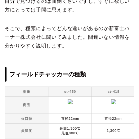
自分で見つけるのは面倒くさいですし、すぐに欲しい
方にとっては手間に思えます。
そこで、種類によってどんな違いがあるのか新富士バ
ーナー株式会社に聞いてみました。間違いない情報を
分かりやすく説明します。
フィールドチャッカーの種類
型番
st-450
st-418
商品
火口径
直径22mm
直径22mm
最高1,300℃
炎温度
1,300℃
最低900℃