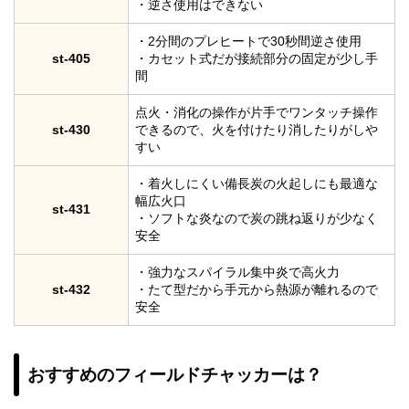
・逆さ使用はできない
・2分間のプレヒートで30秒間逆さ使用
st-405
・カセット式だが接続部分の固定が少し手
間
点火・消化の操作が片手でワンタッチ操作
st-430
できるので、火を付けたり消したりがしや
すい
・着火しにくい備長炭の火起しにも最適な
幅広火口
st-431
・ソフトな炎なので炭の跳ね返りが少なく
安全
・強力なスパイラル集中炎で高火力
st-432
・たて型だから手元から熱源が離れるので
安全
おすすめのフィールドチャッカーは？