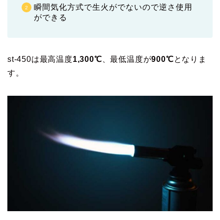
瞬間気化方式で生火がでないので逆さ使用
ができる
st-450は最高温度
1,300℃
、最低温度が
900℃
となりま
す。