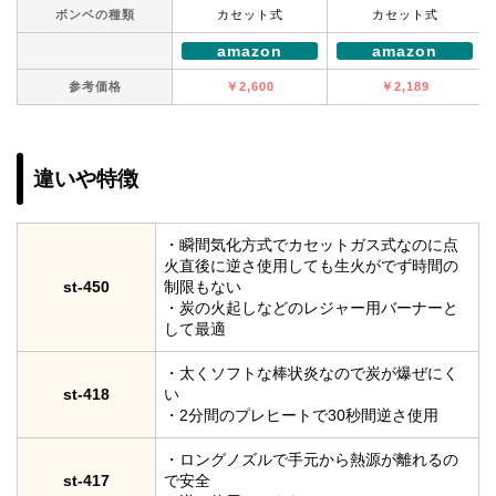
ボンベの種類
カセット式
カセット式
amazon
amazon
参考価格
￥2,600
￥2,189
違いや特徴
・瞬間気化方式でカセットガス式なのに点
火直後に逆さ使用しても生火がでず時間の
st-450
制限もない
・炭の火起しなどのレジャー用バーナーと
して最適
・太くソフトな棒状炎なので炭が爆ぜにく
st-418
い
・2分間のプレヒートで30秒間逆さ使用
・ロングノズルで手元から熱源が離れるの
st-417
で安全