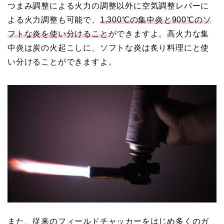
つまみ調整による火力の調整以外に空気調整レバーに
よる火力調整も可能で、
1,300℃の集中炎と900℃のソ
フトな炎を使い分けること
ができますよ。高火力な集
中炎は炭の火起こしに、ソフトな炎は炙り料理にと使
い分けることができますよ。
また、従来のフィールドチャッカーをはじめ多くのガ