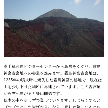
高千穂河原ビジターセンターから鳥居をくぐり、霧島
神宮古宮址への参道を進みます。霧島神宮古宮址は、
1235年の噴火時に焼失した霧島神宮の跡地で、現在は
山を少し下りた場所に再建されています。この古宮址
から右へ曲がると登山開始です。
低木の中を少しずつ登っていきます。しばらくすると
ゴツゴツとした岩ばかりになり、登りが急になるとお