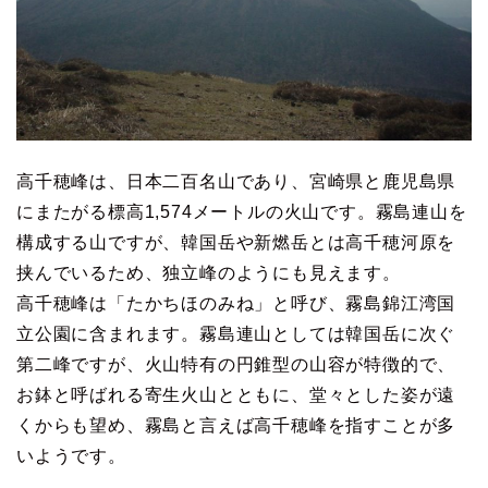
高千穂峰は、日本二百名山であり、宮崎県と鹿児島県
にまたがる標高1,574メートルの火山です。霧島連山を
構成する山ですが、韓国岳や新燃岳とは高千穂河原を
挟んでいるため、独立峰のようにも見えます。
高千穂峰は「たかちほのみね」と呼び、霧島錦江湾国
立公園に含まれます。霧島連山としては韓国岳に次ぐ
第二峰ですが、火山特有の円錐型の山容が特徴的で、
お鉢と呼ばれる寄生火山とともに、堂々とした姿が遠
くからも望め、霧島と言えば高千穂峰を指すことが多
いようです。