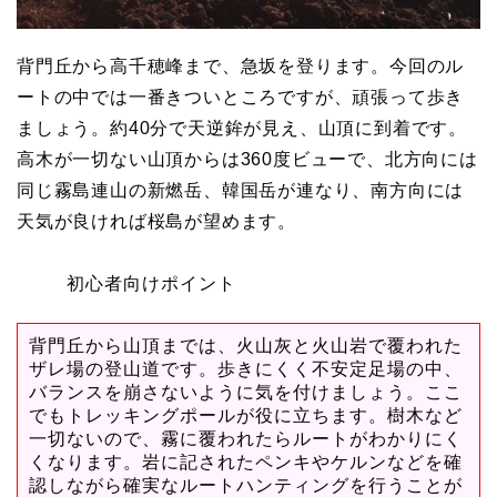
背門丘から高千穂峰まで、急坂を登ります。今回のル
ートの中では一番きついところですが、頑張って歩き
ましょう。約40分で天逆鉾が見え、山頂に到着です。
高木が一切ない山頂からは360度ビューで、北方向には
同じ霧島連山の新燃岳、韓国岳が連なり、南方向には
天気が良ければ桜島が望めます。
初心者向けポイント
背門丘から山頂までは、火山灰と火山岩で覆われた
ザレ場の登山道です。歩きにくく不安定足場の中、
バランスを崩さないように気を付けましょう。ここ
でもトレッキングポールが役に立ちます。樹木など
一切ないので、霧に覆われたらルートがわかりにく
くなります。岩に記されたペンキやケルンなどを確
認しながら確実なルートハンティングを行うことが