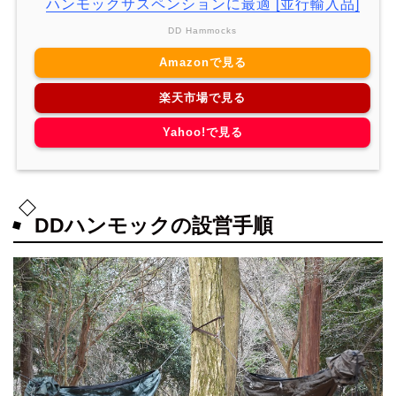
ハンモックサスペンションに最適 [並行輸入品]
DD Hammocks
Amazonで見る
楽天市場で見る
Yahoo!で見る
DDハンモックの設営手順