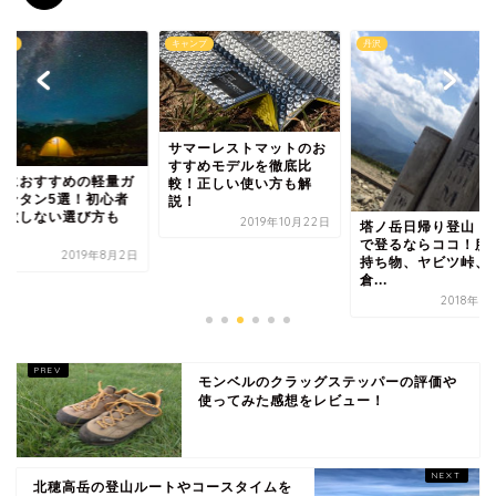
ンプ
キャンプ
丹沢
サマーレストマットのお
すすめモデルを徹底比
山におすすめの軽量ガ
較！正しい使い方も解
ランタン5選！初心者
説！
失敗しない選び方も
2019年10月22日
塔ノ岳日帰り登山 
.
で登るならココ！服
2019年8月2日
持ち物、ヤビツ峠、
倉...
2018年9
モンベルのクラッグステッパーの評価や
使ってみた感想をレビュー！
北穂高岳の登山ルートやコースタイムを