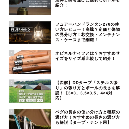
燃料と持ち運びに便利なボトルも
紹介！
4
フュアーハンドランタン276の使
い方レビュー！高騰？定価と偽物
の見分け方！芯交換・メンテナン
ス・ケースまで網羅！
5
オピネルナイフとは？おすすめサ
イズをサイズ感比較して紹介！
6
【図解】DDタープ「ステルス張
り」の張り方とポールの長さを解
説！【3×3、3.5×3.5、4×4対
応】
7
ペグの長さの使い分け方と種類の
選び方！おすすめの長さの選び方
も解説【タープ・テント用】