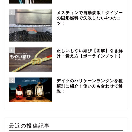
8
メスティンで自動炊飯！ダイソー
の固形燃料で失敗しない4つのコ
ツ！
9
正しいもやい結び【図解】引き解
け・覚え方【ボーラインノット】
10
デイツのハリケーンランタンを種
類別に紹介！使い方も合わせて解
説！
最近の投稿記事