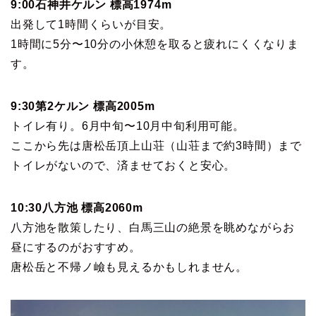
9:00石神井ケルン 標高1974m
出発して1時間くらいが目安。
1時間に5分〜10分の小休憩を取ると疲れにくくなりま
す。
9:30第2ケルン 標高2005m
トイレ有り。6月中旬〜10月中旬利用可能。
ここから先は唐松岳頂上山荘（山荘まで約3時間）まで
トイレがないので、済ませておくと安心。
10:30八方池 標高2060m
八方池を散策したり、白馬三山の絶景を眺めながらお
昼にするのがおすすめ。
唐松岳と不帰ノ嶮も見えるかもしれません。