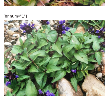
[br num=”1″]