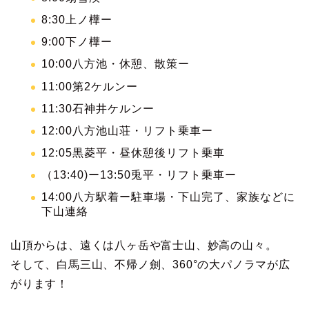
8:30上ノ樺ー
9:00下ノ樺ー
10:00八方池・休憩、散策ー
11:00第2ケルンー
11:30石神井ケルンー
12:00八方池山荘・リフト乗車ー
12:05黒菱平・昼休憩後リフト乗車
（13:40)ー13:50兎平・リフト乗車ー
14:00八方駅着ー駐車場・下山完了、家族などに
下山連絡
山頂からは、遠くは八ヶ岳や富士山、妙高の山々。
そして、白馬三山、不帰ノ劍、360°の大パノラマが広
がります！