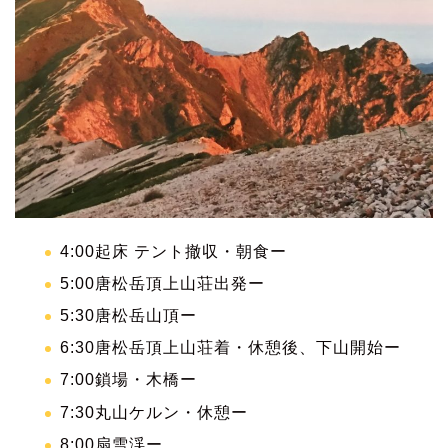
4:00起床 テント撤収・朝食ー
5:00唐松岳頂上山荘出発ー
5:30唐松岳山頂ー
6:30唐松岳頂上山荘着・休憩後、下山開始ー
7:00鎖場・木橋ー
7:30丸山ケルン・休憩ー
8:00扇雪渓ー