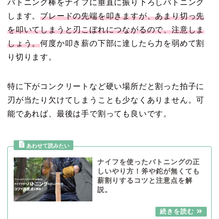
バトニング棒をナイフに垂直に振り下ろしバトニング
します。
ブレードの先端を叩きますが、あまり切っ先
を叩いてしまうと刃こぼれにつながるので、注意しま
しょう。
何度か叩き薪の下部に達したら力を弱めて割
り切ります。
特に下がコンクリートなど硬い場所だと割った拍子に
刃が当たり欠けてしまうことも少なくありません。可
能であれば、最後は手で割っても良いです。
ナイフを使ったバトニングの正
しいやり方！斧や鉈が無くても
薪割りするコツと注意点を解
説。