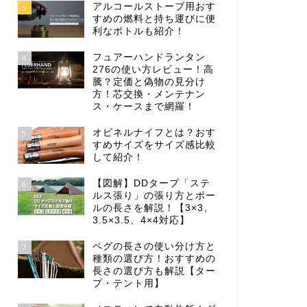
アルコールストーブ用おす
3
すめの燃料と持ち運びに便
利なボトルも紹介！
フュアーハンドランタン
4
276の使い方レビュー！高
騰？定価と偽物の見分け
方！芯交換・メンテナン
ス・ケースまで網羅！
オピネルナイフとは？おす
5
すめサイズをサイズ感比較
して紹介！
【図解】DDタープ「ステ
6
ルス張り」の張り方とポー
ルの長さを解説！【3×3、
3.5×3.5、4×4対応】
ペグの長さの使い分け方と
7
種類の選び方！おすすめの
長さの選び方も解説【ター
プ・テント用】