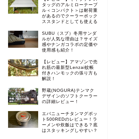
タッグのアルミローテーブ
ル＜コンパクト＞は耐荷重
があるのでクーラーボック
ススタンドとしても使える
SUBU（スブ）冬用サンダ
ルが人気な理由は？サイズ
感やナンガコラボの定価や
使用感も紹介！
【レビュー】アマゾンで売
れ筋の最新型Lenzai蚊帳
付きハンモックの張り方も
解説！
野蔵(NOGURA)テンマク
デザインのソフトクーラー
の詳細レビュー！
エバニューチタンマグポッ
ト500REDのレビュー！ラ
ーメンや炊飯はできる？底
はスタッキングしやすい？