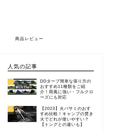
グ
商品レビュー
人気の記事
DDタープ簡単な張り方の
1
おすすめ11種類をご紹
介！雨風に強い・フルクロ
ーズにも対応
【2023】火バサミのおす
2
すめ比較！キャンプの焚き
火でどれが使いやすい？
【トングとの違いも】