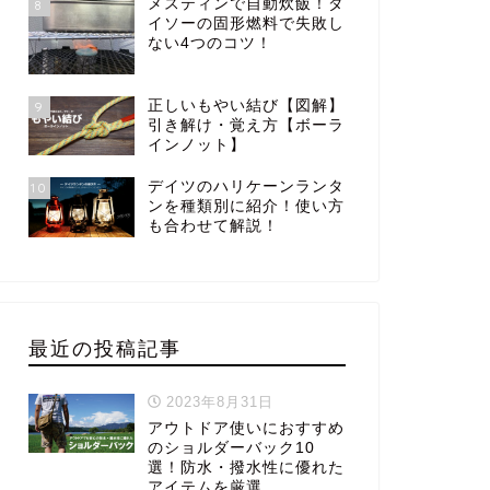
メスティンで自動炊飯！ダ
8
イソーの固形燃料で失敗し
ない4つのコツ！
正しいもやい結び【図解】
9
引き解け・覚え方【ボーラ
インノット】
デイツのハリケーンランタ
10
ンを種類別に紹介！使い方
も合わせて解説！
最近の投稿記事
2023年8月31日
アウトドア使いにおすすめ
のショルダーバック10
選！防水・撥水性に優れた
アイテムを厳選。