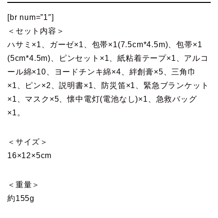
[br num=”1″]
＜セット内容＞
ハサミ×1、ガーゼ×1、包帯×1(7.5cm*4.5m)、包帯×1
(5cm*4.5m)、ピンセット×1、紙粘着テープ×1、アルコ
ール綿×10、ヨードチンキ綿×4、絆創膏×5、三角巾
×1、ピン×2、説明書×1、防災笛×1、緊急ブランケット
×1、マスク×5、懐中電灯(電池なし)×1、急救バッグ
×1。
＜サイズ＞
16×12×5cm
＜重量＞
約155g