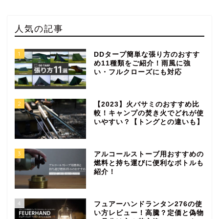
人気の記事
1
DDタープ簡単な張り方のおすす
め11種類をご紹介！雨風に強
い・フルクローズにも対応
2
【2023】火バサミのおすすめ比
較！キャンプの焚き火でどれが使
いやすい？【トングとの違いも】
3
アルコールストーブ用おすすめの
燃料と持ち運びに便利なボトルも
紹介！
4
フュアーハンドランタン276の使
い方レビュー！高騰？定価と偽物