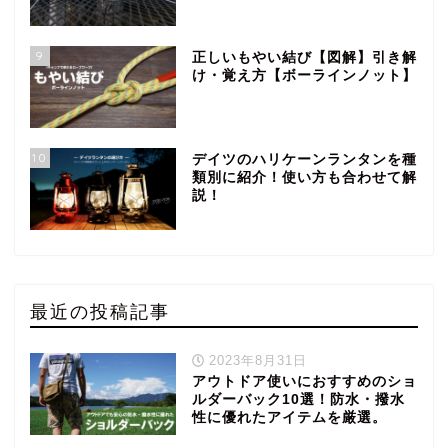
9
正しいもやい結び【図解】引き解
け・覚え方【ボーラインノット】
10
デイツのハリケーンランタンを種
類別に紹介！使い方も合わせて解
説！
最近の投稿記事
2023年8月31日
アウトドア使いにおすすめのショ
ルダーバック10選！防水・撥水
性に優れたアイテムを厳選。