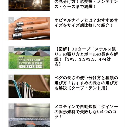
の見分け方！芯交換・メンテナン
ス・ケースまで網羅！
5
オピネルナイフとは？おすすめサ
イズをサイズ感比較して紹介！
6
【図解】DDタープ「ステルス張
り」の張り方とポールの長さを解
説！【3×3、3.5×3.5、4×4対
応】
7
ペグの長さの使い分け方と種類の
選び方！おすすめの長さの選び方
も解説【タープ・テント用】
8
メスティンで自動炊飯！ダイソー
の固形燃料で失敗しない4つのコ
ツ！