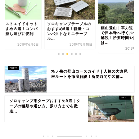
ァーストエイドキット
ソロキャンプテーブルの
鋸山登山｜車力道コ
おすすめ８選！コンパ
おすすめ6選！軽量・コ
で日本寺へ行くルー
トで持ち運びに便利
ンパクトなミニテーブ
解説！所要時間や服
.
ル...
は...
2019年6月6日
2019年8月18日
2018年
塔ノ岳の登山コースガイド｜人気の大倉尾
根ルートを徹底解説！所要時間や装備...
ソロキャンプ用タープおすすめ9選｜タ
ープの種類や選び方、張り方までを徹
底...