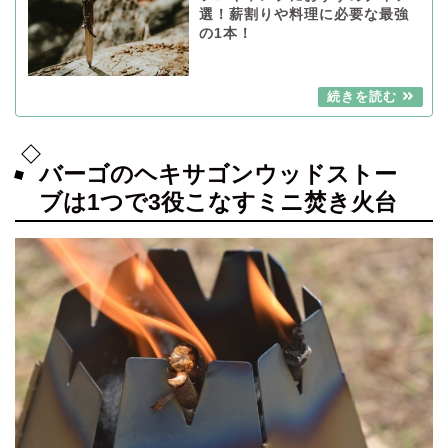
選！薪割りや料理に必要な最強
の1本！
バーゴのヘキサゴンウッドストー
ブは1つで3役こなすミニ焚き火台