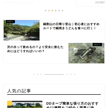
2019年8
鍋割山の日帰り登山｜初心者におすすめ
ルートで鍋焼きうどんを食べに行く！
沢の水って飲めるの？より安全に飲むた
めにはどうすればいいの？
人気の記事
1
DDタープ簡単な張り方のおすす
め11種類をご紹介！雨風に強