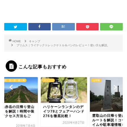
HOME
キャンプ
プリムス｜ライテックトレックケトル＆パンのレビュー！使い方も解説。
こんな記事もおすすめ
岳 蓼科・美ヶ原・霧ヶ峰
キャンプ
山情報
ヶ岳赤岳の日帰り登山
ハリケーンランタンのデ
ートを解説！時間や装
イツ78とフェアーハンド
雲取山の日帰り登山|
、アクセス方法もご
276を徹底比較！
ルートを解説！コー
.
2020年4月27日
イムや駐車場情報も
2018年7月4日