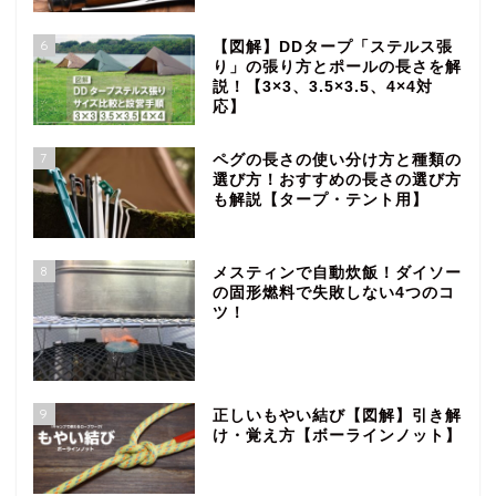
6
【図解】DDタープ「ステルス張
り」の張り方とポールの長さを解
説！【3×3、3.5×3.5、4×4対
応】
7
ペグの長さの使い分け方と種類の
選び方！おすすめの長さの選び方
も解説【タープ・テント用】
8
メスティンで自動炊飯！ダイソー
の固形燃料で失敗しない4つのコ
ツ！
9
正しいもやい結び【図解】引き解
け・覚え方【ボーラインノット】