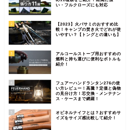
い・フルクローズにも対応
2
【2023】火バサミのおすすめ比
較！キャンプの焚き火でどれが使
いやすい？【トングとの違いも】
3
アルコールストーブ用おすすめの
燃料と持ち運びに便利なボトルも
紹介！
4
フュアーハンドランタン276の使
い方レビュー！高騰？定価と偽物
の見分け方！芯交換・メンテナン
ス・ケースまで網羅！
5
オピネルナイフとは？おすすめサ
イズをサイズ感比較して紹介！