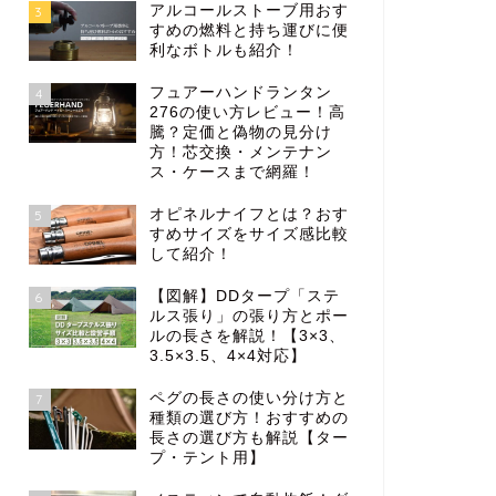
アルコールストーブ用おす
3
すめの燃料と持ち運びに便
利なボトルも紹介！
フュアーハンドランタン
4
276の使い方レビュー！高
騰？定価と偽物の見分け
方！芯交換・メンテナン
ス・ケースまで網羅！
オピネルナイフとは？おす
5
すめサイズをサイズ感比較
して紹介！
【図解】DDタープ「ステ
6
ルス張り」の張り方とポー
ルの長さを解説！【3×3、
3.5×3.5、4×4対応】
ペグの長さの使い分け方と
7
種類の選び方！おすすめの
長さの選び方も解説【ター
プ・テント用】