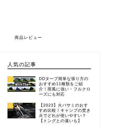
グ
商品レビュー
人気の記事
DDタープ簡単な張り方の
1
おすすめ11種類をご紹
介！雨風に強い・フルクロ
ーズにも対応
【2023】火バサミのおす
2
すめ比較！キャンプの焚き
火でどれが使いやすい？
【トングとの違いも】