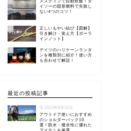
メスティンで自動炊飯！ダ
8
イソーの固形燃料で失敗し
ない4つのコツ！
正しいもやい結び【図解】
9
引き解け・覚え方【ボーラ
インノット】
デイツのハリケーンランタ
10
ンを種類別に紹介！使い方
も合わせて解説！
最近の投稿記事
2023年8月31日
アウトドア使いにおすすめ
のショルダーバック10
選！防水・撥水性に優れた
アイテムを厳選。