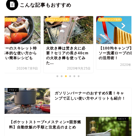
こんな記事もおすすめ
0均キャンプ道具
100均キャンプ道具
100均キャンプ道具
イソーのスキレット特
火吹き棒は焚き火に必
【100均キャンプ】
！基本的な使い方から
要？セリアの長さ40cm
ソー洗濯ロープの我
味しい簡単レシピも
の火吹き棒を使ってみ
の活用術！
.
た...
2020年7
2020年7月9日
2020年9月25日
ガソリンバーナーのおすすめ5選！キャ
ンプで正しい使い方やメリットも紹介！
【ポケットストーブ×メスティン×固形燃
料】自動炊飯の手順と注意点のまとめ