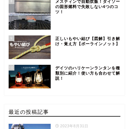
8
メスティンで自動炊飯！ダイソー
の固形燃料で失敗しない4つのコ
ツ！
9
正しいもやい結び【図解】引き解
け・覚え方【ボーラインノット】
10
デイツのハリケーンランタンを種
類別に紹介！使い方も合わせて解
説！
最近の投稿記事
2023年8月31日