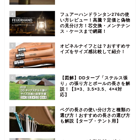
4
フュアーハンドランタン276の使
い方レビュー！高騰？定価と偽物
の見分け方！芯交換・メンテナン
ス・ケースまで網羅！
5
オピネルナイフとは？おすすめサ
イズをサイズ感比較して紹介！
6
【図解】DDタープ「ステルス張
り」の張り方とポールの長さを解
説！【3×3、3.5×3.5、4×4対
応】
7
ペグの長さの使い分け方と種類の
選び方！おすすめの長さの選び方
も解説【タープ・テント用】