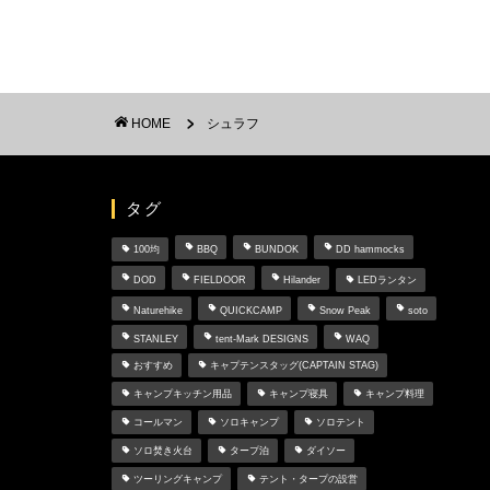
HOME
シュラフ
タグ
100均
BBQ
BUNDOK
DD hammocks
DOD
FIELDOOR
Hilander
LEDランタン
Naturehike
QUICKCAMP
Snow Peak
soto
STANLEY
tent-Mark DESIGNS
WAQ
おすすめ
キャプテンスタッグ(CAPTAIN STAG)
キャンプキッチン用品
キャンプ寝具
キャンプ料理
コールマン
ソロキャンプ
ソロテント
ソロ焚き火台
タープ泊
ダイソー
ツーリングキャンプ
テント・タープの設営