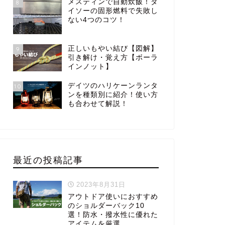
メスティンで自動炊飯！ダ
8
イソーの固形燃料で失敗し
ない4つのコツ！
正しいもやい結び【図解】
9
引き解け・覚え方【ボーラ
インノット】
デイツのハリケーンランタ
10
ンを種類別に紹介！使い方
も合わせて解説！
最近の投稿記事
2023年8月31日
アウトドア使いにおすすめ
のショルダーバック10
選！防水・撥水性に優れた
アイテムを厳選。