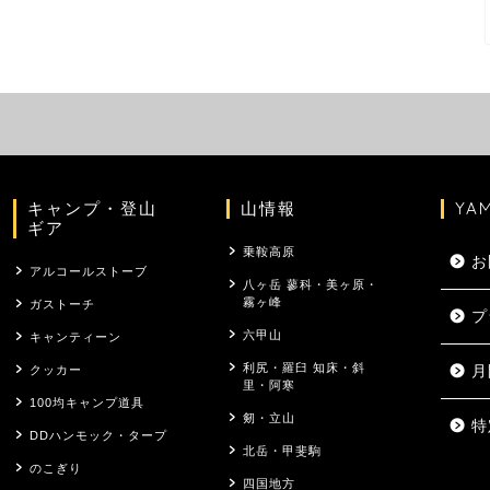
キャンプ・登山
山情報
YA
ギア
乗鞍高原
お
アルコールストーブ
八ヶ岳 蓼科・美ヶ原・
霧ヶ峰
ガストーチ
プ
六甲山
キャンティーン
利尻・羅臼 知床・斜
クッカー
月
里・阿寒
100均キャンプ道具
剱・立山
特
DDハンモック・タープ
北岳・甲斐駒
のこぎり
四国地方