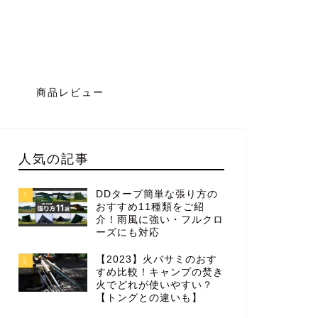
グ
商品レビュー
人気の記事
DDタープ簡単な張り方の
1
おすすめ11種類をご紹
介！雨風に強い・フルクロ
ーズにも対応
【2023】火バサミのおす
2
すめ比較！キャンプの焚き
火でどれが使いやすい？
【トングとの違いも】