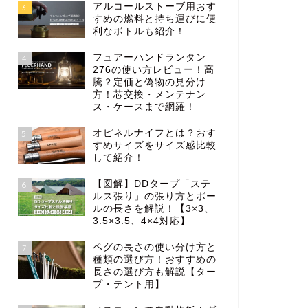
アルコールストーブ用おす
3
すめの燃料と持ち運びに便
利なボトルも紹介！
フュアーハンドランタン
4
276の使い方レビュー！高
騰？定価と偽物の見分け
方！芯交換・メンテナン
ス・ケースまで網羅！
オピネルナイフとは？おす
5
すめサイズをサイズ感比較
して紹介！
【図解】DDタープ「ステ
6
ルス張り」の張り方とポー
ルの長さを解説！【3×3、
3.5×3.5、4×4対応】
ペグの長さの使い分け方と
7
種類の選び方！おすすめの
長さの選び方も解説【ター
プ・テント用】